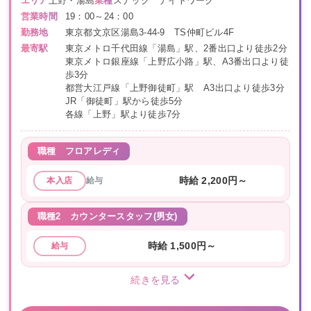
エリア
上野・湯島
業種
スナック ナイトワーク
営業時間
19：00～24：00
勤務地
東京都文京区湯島3-44-9 TS仲町ビル4F
最寄駅
東京メトロ千代田線「湯島」駅、2番出口より徒歩2分
東京メトロ銀座線「上野広小路」駅、A3番出口より徒
歩3分
都営大江戸線「上野御徒町」駅 A3出口より徒歩3分
JR「御徒町」駅から徒歩5分
各線「上野」駅より徒歩7分
職種
フロアレディ
給与
時給 2,200円～
本入店
職種2
カウンタースタッフ(男女)
時給 1,500円～
給与
続きを見る