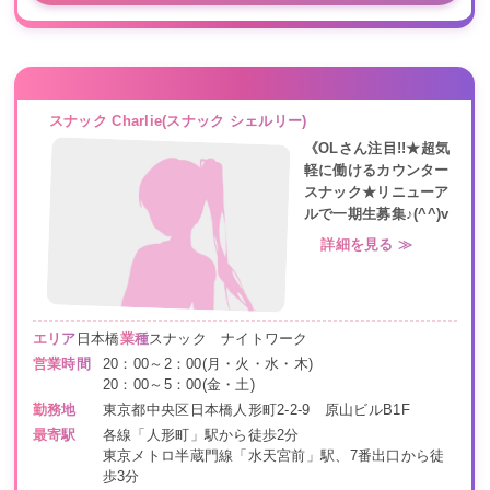
スナック Charlie(スナック シェルリー)
《OLさん注目!!★超気
軽に働けるカウンター
スナック★リニューア
ルで一期生募集♪(^^)v
詳細を見る ≫
エリア
日本橋
業種
スナック ナイトワーク
営業時間
20：00～2：00(月・火・水・木)
20：00～5：00(金・土)
勤務地
東京都中央区日本橋人形町2-2-9 原山ビルB1F
最寄駅
各線「人形町」駅から徒歩2分
東京メトロ半蔵門線「水天宮前」駅、7番出口から徒
歩3分