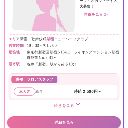
ーフ・オカマ・ゲイ大
大募集！
詳細を見る ≫
エリア
新宿・歌舞伎町
業種
ニューハーフクラブ
営業時間
19：30～翌1：00
勤務地
東京都新宿区新宿2-13-11 ライオンズマンション新宿
御苑前Ｎo.2 B1F
最寄駅
各線「新宿」駅から徒歩10分
職種
フロアスタッフ
給与
時給 2,500円～
本入店
続きを見る
詳細を見る