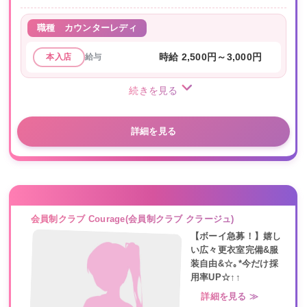
職種
カウンターレディ
給与
時給 2,500円～3,000円
本入店
続きを見る
詳細を見る
会員制クラブ Courage(会員制クラブ クラージュ)
【ボーイ急募！】嬉し
い広々更衣室完備&服
装自由&☆｡*今だけ採
用率UP☆↑↑
詳細を見る ≫