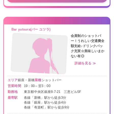
Bar yutsura(バー ユツラ)
会員制のショットバ
ー！うれしい交通費全
額支給♪ドリンクバッ
ク充実☆美味しいまか
ない有◎
詳細を見る ≫
エリア
銀座・新橋
業種
ショットバー
営業時間
19：00～翌3：00
勤務地
東京都中央区銀座8-7-21 三恵ビル5F
最寄駅
各線「新橋」駅から徒歩3分
各線「銀座」駅から徒歩4分
各線「有楽町」駅から徒歩9分