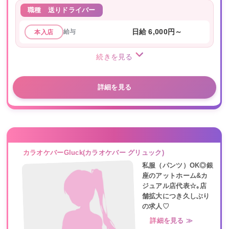
職種
送りドライバー
給与
日給 6,000円～
本入店
続きを見る
詳細を見る
カラオケバーGluck(カラオケバー グリュック)
私服（パンツ）OK◎銀
座のアットホーム&カ
ジュアル店代表☆｡店
舗拡大につき久しぶり
の求人♡
詳細を見る ≫