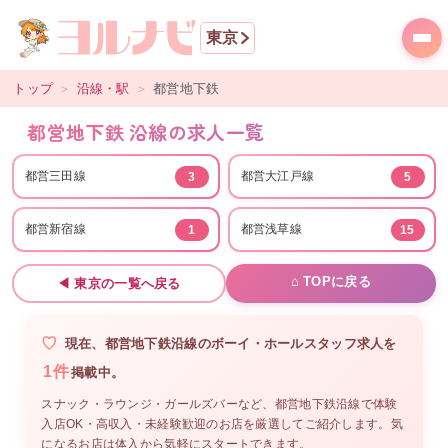
東京
トップ
＞
沿線・駅
＞
都営地下鉄
都営地下鉄 沿線の求人一覧
都営三田線
都営大江戸線
3
5
都営新宿線
都営浅草線
1
15
⌂ TOPに戻る
◀
東京
の一覧へ戻る
現在、
都営地下鉄沿線
の
ボーイ・ホールスタッフ
求人を
1
件
掲載中。
スナック・ラウンジ・ガールズバーなど、
都営地下鉄沿線
で体験
入店OK・高収入・未経験歓迎のお店を厳選してご紹介します。気
になるお店は体入から気軽にスタートできます。