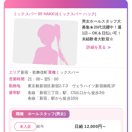
ミックスバー 89 HAKKU(ミックスバー ハック)
男女ホールスタッフ大
募集★20代活躍中！週
1日～OK＆日払い可！
未経験者大歓迎☆
詳細を見る ≫
エリア
新宿・歌舞伎町
業種
ミックスバー
営業時間
21：00～翌5：00
勤務地
東京都新宿区新宿2-7-3 ヴェラハイツ新宿御苑1F
最寄駅
各線「新宿三丁目」駅、C5出口から徒歩3分
各線「新宿」駅から徒歩10分
職種
ホールスタッフ(男女)
給与
日給 12,000円～
本入店