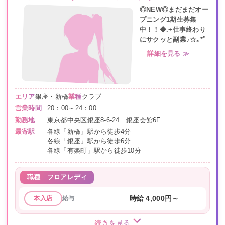
◎NEW◎まだまだオー
プニング1期生募集
中！！◆.+仕事終わり
にサクッと副業♪☆｡*ﾟ
詳細を見る ≫
エリア
銀座・新橋
業種
クラブ
営業時間
20：00～24：00
勤務地
東京都中央区銀座8-6-24 銀座会館6F
最寄駅
各線「新橋」駅から徒歩4分
各線「銀座」駅から徒歩6分
各線「有楽町」駅から徒歩10分
職種
フロアレディ
給与
時給 4,000円～
本入店
続きを見る