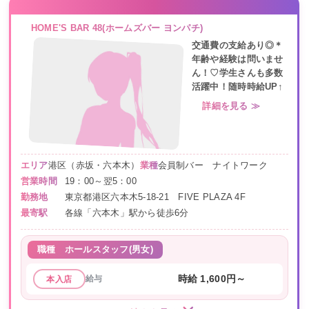
HOME'S BAR 48(ホームズバー ヨンパチ)
交通費の支給あり◎＊
年齢や経験は問いませ
ん！♡学生さんも多数
活躍中！随時時給UP↑
詳細を見る ≫
エリア
港区（赤坂・六本木）
業種
会員制バー ナイトワーク
営業時間
19：00～翌5：00
勤務地
東京都港区六本木5-18-21 FIVE PLAZA 4F
最寄駅
各線「六本木」駅から徒歩6分
職種
ホールスタッフ(男女)
給与
時給 1,600円～
本入店