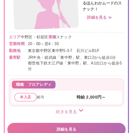
るほんわかムードのス
ナック！
詳細を見る ≫
エリア
中野区・杉並区
業種
スナック
営業時間
20：00～翌4：30
勤務地
東京都中野区東中野5-3-7 石川ビルB1F
最寄駅
JR中央・総武線「東中野」駅、東口2から徒歩1分
都営地下鉄大江戸線「東中野」駅、A1出口から徒歩5
分
職種
フロアレディ
給与
時給 2,000円～
本入店
続きを見る
詳細を見る