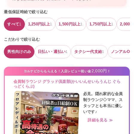
最低保証時給で絞り込む
すべて
1,250
円以上
1,500
円以上
1,750
円以上
2,000
円
1
1
1
1
こだわりで絞り込む
男性向けのみ
日払い・週払い
タクシー代支給
ノンアルOK
1
1
2,000円
ヨルナビからもらえる！入店レビュー祝い金
！
会員制ラウンジ グラッド倶楽部(かいいんせいらうんじ ぐら
っどくらぶ)
必見。隠れ家的な会員
制ラウンジ◇ママ、ス
タッフとも本当に優し
いです♪
詳細を見る ≫