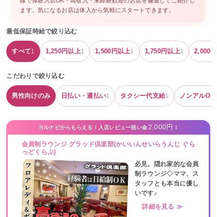
線
で体験入店OK・高収入・未経験歓迎のお店を厳選してご紹介し
ます。気になるお店は体入から気軽にスタートできます。
最低保証時給で絞り込む
すべて
1,250
円以上
1,500
円以上
1,750
円以上
2,000
円
1
1
1
1
こだわりで絞り込む
男性向けのみ
日払い・週払い
タクシー代支給
ノンアルOK
1
1
2,000円
ヨルナビからもらえる！入店レビュー祝い金
！
会員制ラウンジ グラッド倶楽部(かいいんせいらうんじ ぐら
っどくらぶ)
必見。隠れ家的な会員
制ラウンジ◇ママ、ス
タッフとも本当に優し
いです♪
詳細を見る ≫