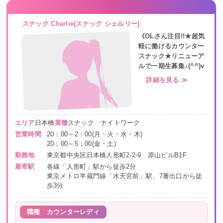
スナック Charlie(スナック シェルリー)
《OLさん注目!!★超気
軽に働けるカウンター
スナック★リニューア
ルで一期生募集♪(^^)v
詳細を見る ≫
エリア
日本橋
業種
スナック ナイトワーク
営業時間
20：00～2：00(月・火・水・木)
20：00～5：00(金・土)
勤務地
東京都中央区日本橋人形町2-2-9 原山ビルB1F
最寄駅
各線「人形町」駅から徒歩2分
東京メトロ半蔵門線「水天宮前」駅、7番出口から徒
歩3分
職種
カウンターレディ