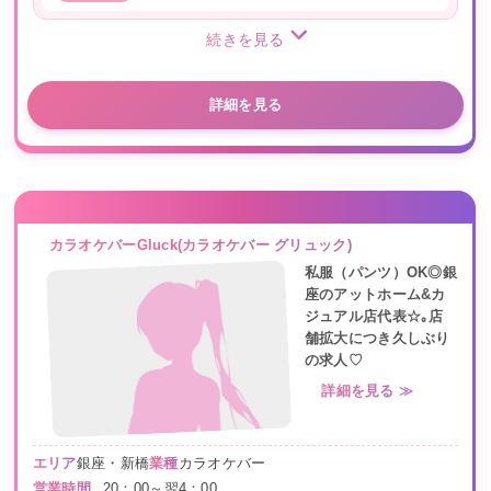
続きを見る
詳細を見る
カラオケバーGluck(カラオケバー グリュック)
私服（パンツ）OK◎銀
座のアットホーム&カ
ジュアル店代表☆｡店
舗拡大につき久しぶり
の求人♡
詳細を見る ≫
エリア
銀座・新橋
業種
カラオケバー
営業時間
20：00～翌4：00