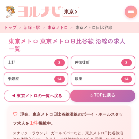
東京
トップ
＞
沿線・駅
＞
東京メトロ
＞
東京メトロ日比谷線
東京メトロ 東京メトロ日比谷線 沿線の求人
一覧
上野
仲御徒町
3
3
東銀座
銀座
14
14
⌂ TOPに戻る
◀
東京メトロ
の一覧へ戻る
現在、
東京メトロ日比谷線沿線
の
ボーイ・ホールスタッ
1
件
フ
求人を
掲載中。
スナック・ラウンジ・ガールズバーなど、
東京メトロ日比谷線沿