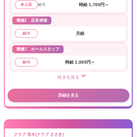
給与
時給 1,700円～
本入店
職種2
店長候補
月給
給与
職種3
ホールスタッフ
時給 1,000円～
給与
続きを見る
詳細を見る
クラブ 笹木(クラブ ささき)