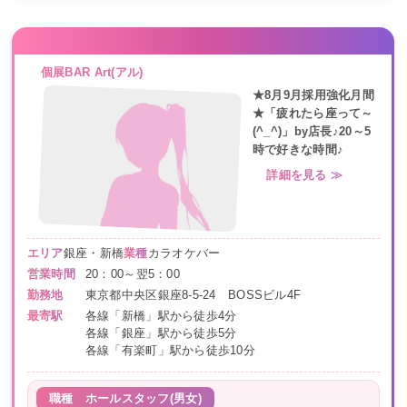
個展BAR Art(アル)
★8月9月採用強化月間
★「疲れたら座って～
(^_^)」by店長♪20～5
時で好きな時間♪
詳細を見る ≫
エリア
銀座・新橋
業種
カラオケバー
営業時間
20：00～翌5：00
勤務地
東京都中央区銀座8-5-24 BOSSビル4F
最寄駅
各線「新橋」駅から徒歩4分
各線「銀座」駅から徒歩5分
各線「有楽町」駅から徒歩10分
職種
ホールスタッフ(男女)