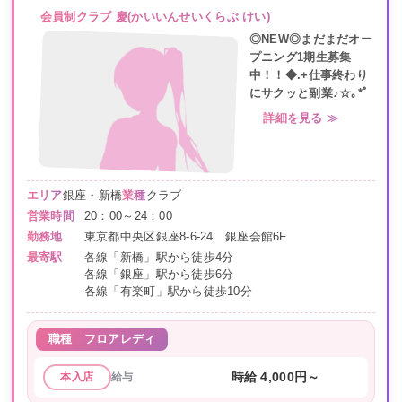
会員制クラブ 慶(かいいんせいくらぶ けい)
◎NEW◎まだまだオー
プニング1期生募集
中！！◆.+仕事終わり
にサクッと副業♪☆｡*ﾟ
詳細を見る ≫
エリア
銀座・新橋
業種
クラブ
営業時間
20：00～24：00
勤務地
東京都中央区銀座8-6-24 銀座会館6F
最寄駅
各線「新橋」駅から徒歩4分
各線「銀座」駅から徒歩6分
各線「有楽町」駅から徒歩10分
職種
フロアレディ
給与
時給 4,000円～
本入店