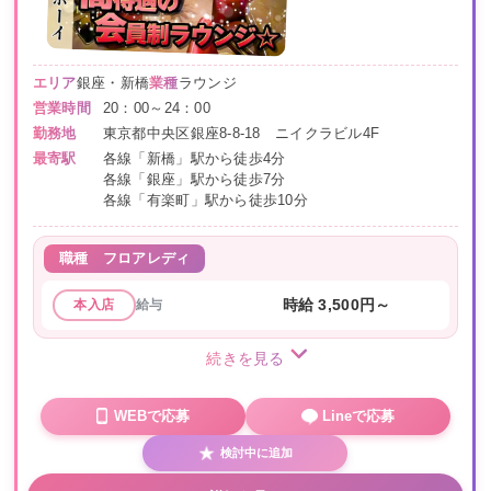
エリア
銀座・新橋
業種
ラウンジ
営業時間
20：00～24：00
勤務地
東京都中央区銀座8-8-18 ニイクラビル4F
最寄駅
各線「新橋」駅から徒歩4分
各線「銀座」駅から徒歩7分
各線「有楽町」駅から徒歩10分
職種
フロアレディ
給与
時給 3,500円～
本入店
続きを見る
WEBで応募
Lineで応募
検討中に追加