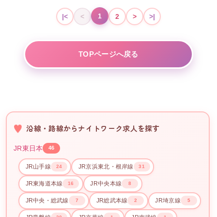
1
|<
<
2
>
>|
TOPページへ戻る
沿線・路線からナイトワーク求人を探す
JR東日本
46
JR山手線
JR京浜東北・根岸線
24
31
JR東海道本線
JR中央本線
16
8
JR中央・総武線
JR総武本線
JR埼京線
7
2
5