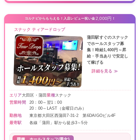
2,000円
ヨルナビからもらえる！入店レビュー祝い金
！
スナック ティアードロップ
蒲田駅すぐのスナック
でホールスタッフ募
集！時給1,400円～昇
給・手当ありで安定し
て稼げる
詳細を見る ≫
エリア
大田区・蒲田
業種
スナック
営業時間
20：00～翌1：00
20：00～LAST（金曜日のみ）
勤務地
東京都大田区西蒲田7-31-2 第6DAIGOビル4F
最寄駅
各線「蒲田」駅から徒歩3～5分
職種
ホールスタッフ(男女)