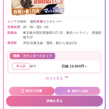
エリア
大田区・蒲田
業種
カラオケバー
営業時間
20：00～翌5：00
勤務地
東京都大田区西蒲田5-27-15 東武ハイライン 西蒲田
地下1F
最寄駅
JR京浜東北線「蒲田」駅から徒歩2分
職種
カウンタースタッフ
給与
日給 10,000円～
本入店
続きを見る
WEBで応募
検討中に追加
詳細を見る