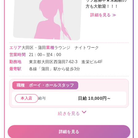
ッフ急募中★未経験の
方も大歓迎！！！
詳細を見る ≫
エリア
大田区・蒲田
業種
ラウンジ ナイトワーク
営業時間
21：00～翌4：00
勤務地
東京都大田区西蒲田7-62-3 進栄ビル4F
最寄駅
各線「蒲田」駅から徒歩3分
職種
ボーイ・ホールスタッフ
給与
日給 10,000円～
本入店
続きを見る
詳細を見る