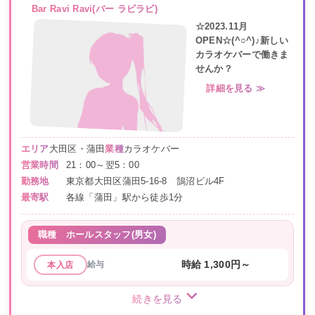
Bar Ravi Ravi(バー ラビラビ)
☆2023.11月
OPEN☆(^○^)♪新しい
カラオケバーで働きま
せんか？
詳細を見る ≫
エリア
大田区・蒲田
業種
カラオケバー
営業時間
21：00～翌5：00
勤務地
東京都大田区蒲田5-16-8 鵠沼ビル4F
最寄駅
各線「蒲田」駅から徒歩1分
職種
ホールスタッフ(男女)
給与
時給 1,300円～
本入店
続きを見る