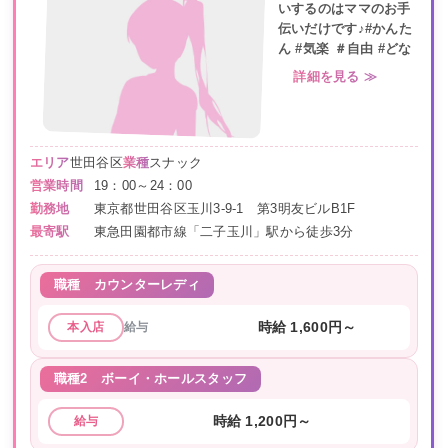
いするのはママのお手
伝いだけです♪#かんた
ん #気楽 ＃自由 #どな
詳細を見る ≫
エリア
世田谷区
業種
スナック
営業時間
19：00～24：00
勤務地
東京都世田谷区玉川3-9-1 第3明友ビルB1F
最寄駅
東急田園都市線「二子玉川」駅から徒歩3分
職種
カウンターレディ
給与
時給 1,600円～
本入店
職種2
ボーイ・ホールスタッフ
時給 1,200円～
給与