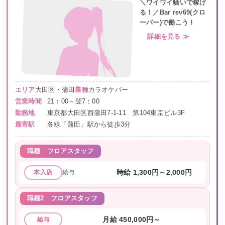
＼ワイワイ騒いで稼げ
る！／Bar rev69(クロ
ーバー)で働こう！
詳細を見る ≫
エリア
大田区・蒲田
業種
カラオケバー
営業時間
21：00～翌7：00
勤務地
東京都大田区西蒲田7-1-11 第104東京ビル3F
最寄駅
各線「蒲田」駅から徒歩3分
職種
フロアスタッフ
給与
時給 1,300円～2,000円
本入店
職種2
フロアスタッフ
月給 450,000円～
給与