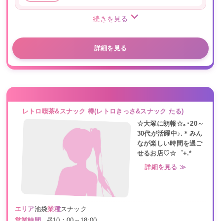
続きを見る
詳細を見る
レトロ喫茶&スナック 樽(レトロきっさ&スナック たる)
☆大塚に朗報☆｡･20～
30代が活躍中♪.＊みん
なが楽しい時間を過ご
せるお店♡☆゜+.*
詳細を見る ≫
エリア
池袋
業種
スナック
営業時間
昼10：00～18:00