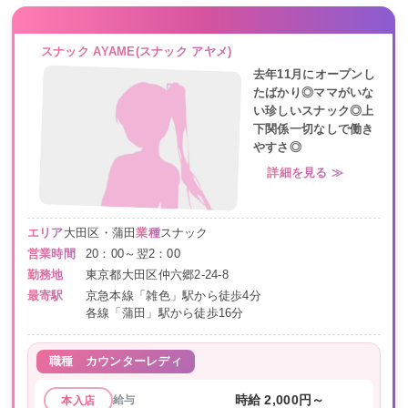
スナック AYAME(スナック アヤメ)
去年11月にオープンし
たばかり◎ママがいな
い珍しいスナック◎上
下関係一切なしで働き
やすさ◎
詳細を見る ≫
エリア
大田区・蒲田
業種
スナック
営業時間
20：00～翌2：00
勤務地
東京都大田区仲六郷2-24-8
最寄駅
京急本線「雑色」駅から徒歩4分
各線「蒲田」駅から徒歩16分
職種
カウンターレディ
給与
時給 2,000円～
本入店