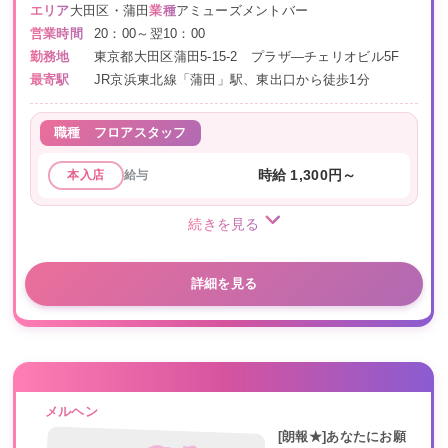
エリア
大田区・蒲田
業種
アミューズメントバー
営業時間
20：00～翌10：00
勤務地
東京都大田区蒲田5-15-2 プラザ―チェリオビル5F
最寄駅
JR京浜東北線「蒲田」駅、東出口から徒歩1分
職種
フロアスタッフ
給与
時給 1,300円～
本入店
続きを見る
詳細を見る
メルヘン
[朗報★]あなたにお願