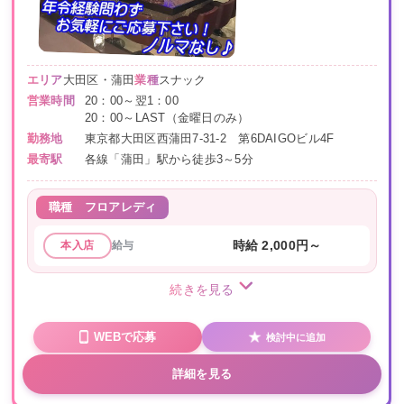
エリア
大田区・蒲田
業種
スナック
営業時間
20：00～翌1：00
20：00～LAST（金曜日のみ）
勤務地
東京都大田区西蒲田7-31-2 第6DAIGOビル4F
最寄駅
各線「蒲田」駅から徒歩3～5分
職種
フロアレディ
給与
時給 2,000円～
本入店
続きを見る
WEBで応募
検討中に追加
詳細を見る