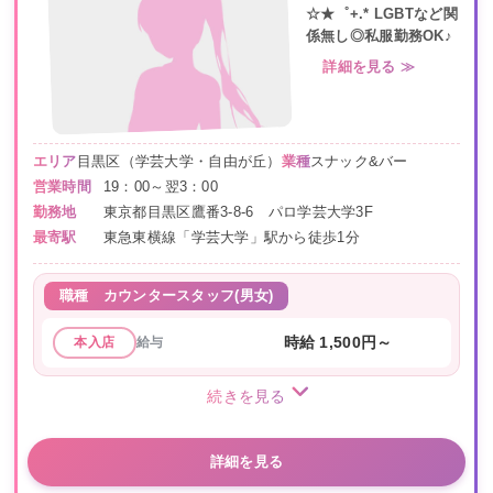
☆★゜+.* LGBTなど関
係無し◎私服勤務OK♪
詳細を見る ≫
エリア
目黒区（学芸大学・自由が丘）
業種
スナック&バー
営業時間
19：00～翌3：00
勤務地
東京都目黒区鷹番3-8-6 パロ学芸大学3F
最寄駅
東急東横線「学芸大学」駅から徒歩1分
職種
カウンタースタッフ(男女)
給与
時給 1,500円～
本入店
続きを見る
詳細を見る