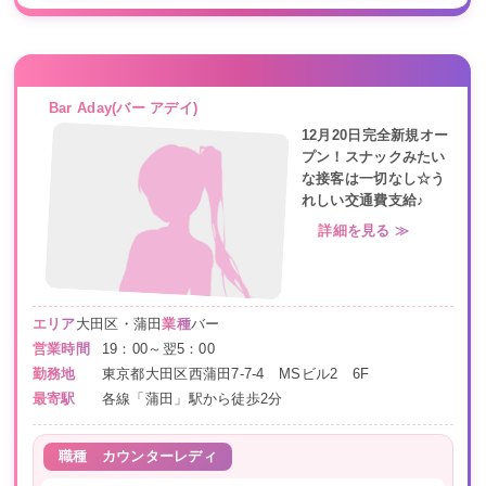
Bar Aday(バー アデイ)
12月20日完全新規オー
プン！スナックみたい
な接客は一切なし☆う
れしい交通費支給♪
詳細を見る ≫
エリア
大田区・蒲田
業種
バー
営業時間
19：00～翌5：00
勤務地
東京都大田区西蒲田7-7-4 MSビル2 6F
最寄駅
各線「蒲田」駅から徒歩2分
職種
カウンターレディ