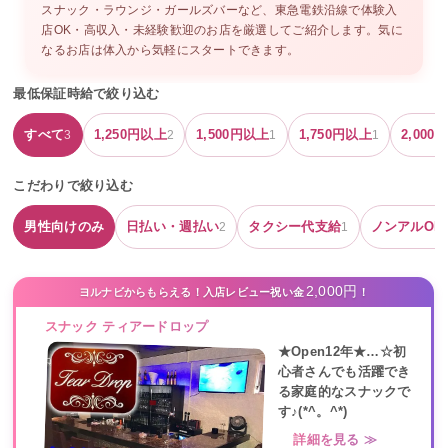
スナック・ラウンジ・ガールズバーなど、
東急電鉄沿線
で体験入
店OK・高収入・未経験歓迎のお店を厳選してご紹介します。気に
なるお店は体入から気軽にスタートできます。
最低保証時給で絞り込む
すべて
1,250
円以上
1,500
円以上
1,750
円以上
2,000
円
3
2
1
1
こだわりで絞り込む
男性向けのみ
日払い・週払い
タクシー代支給
ノンアルOK
2
1
2,000円
ヨルナビからもらえる！入店レビュー祝い金
！
スナック ティアードロップ
★Open12年★…☆初
心者さんでも活躍でき
る家庭的なスナックで
す♪(*^。^*)
詳細を見る ≫