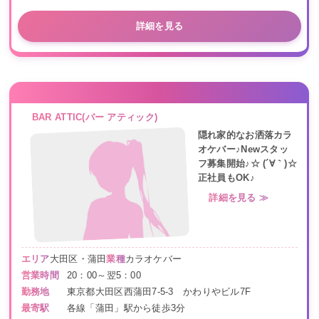
詳細を見る
BAR ATTIC(バー アティック)
隠れ家的なお洒落カラ
オケバー♪Newスタッ
フ募集開始♪☆ (´∀｀)☆
正社員もOK♪
詳細を見る ≫
エリア
大田区・蒲田
業種
カラオケバー
営業時間
20：00～翌5：00
勤務地
東京都大田区西蒲田7-5-3 かわりやビル7F
最寄駅
各線「蒲田」駅から徒歩3分