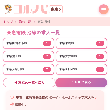
東京
トップ
＞
沿線・駅
＞
東急電鉄
東急電鉄 沿線の求人一覧
東急田園都市線
東急東横線
1
1
東急池上線
東急大井町線
7
1
東急多摩川線
東急世田谷線
7
1
⌂ TOPに戻る
◀
東京
の一覧へ戻る
3
現在、
東急電鉄沿線
の
ボーイ・ホールスタッフ
求人を
件
掲載中。