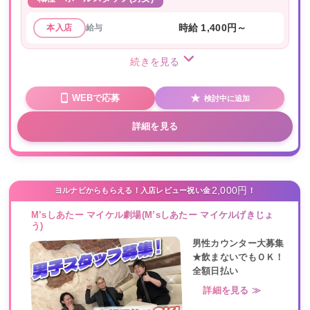
給与
時給 1,400円～
本入店
続きを見る
WEBで応募
検討中に追加
詳細を見る
2,000円
ヨルナビからもらえる！入店レビュー祝い金
！
M’sしあたー マイケル劇場(M’sしあたー マイケルげきじょ
う)
男性カウンター大募集
★飲まないでもＯＫ！
全額日払い
詳細を見る ≫