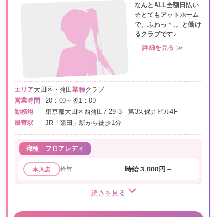
なんとALL全額日払い
☆とてもアットホーム
で、ふわっ＊.。と働け
るクラブです♪
詳細を見る ≫
エリア
大田区・蒲田
業種
クラブ
営業時間
20：00～翌1：00
勤務地
東京都大田区西蒲田7-29-3 第3久保井ビル4F
最寄駅
JR「蒲田」駅から徒歩1分
職種
フロアレディ
給与
時給 3,000円～
本入店
続きを見る