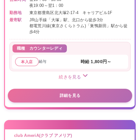
夜19:00～翌1：00
勤務地
東京都豊島区北大塚2-17-4 キャリアビル1F
最寄駅
JR山手線「大塚」駅、北口から徒歩3分
都電荒川線(東京さくらトラム)「巣鴨新田」駅から徒
歩4分
職種
カウンターレディ
給与
時給 1,800円～
本入店
続きを見る
詳細を見る
club AmeriA(クラブ アメリア)