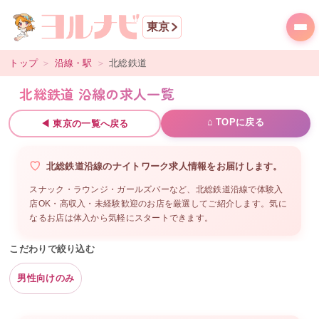
東京
トップ
＞
沿線・駅
＞
北総鉄道
北総鉄道 沿線の求人一覧
⌂ TOPに戻る
◀
東京
の一覧へ戻る
北総鉄道沿線
の
ナイトワーク求人情報をお届けします。
スナック・ラウンジ・ガールズバーなど、
北総鉄道沿線
で体験入
店OK・高収入・未経験歓迎のお店を厳選してご紹介します。気に
なるお店は体入から気軽にスタートできます。
こだわりで絞り込む
男性向けのみ