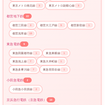
東京メトロ南北線
東京メトロ副都心線
3
3
都営地下鉄
22
都営三田線
都営大江戸線
都営新宿線
3
5
1
都営浅草線
15
東急電鉄
9
東急田園都市線
東急東横線
1
1
東急池上線
東急大井町線
7
1
東急多摩川線
東急世田谷線
7
1
小田急電鉄
2
小田急小田原線
2
京浜急行電鉄（京急電鉄）
10