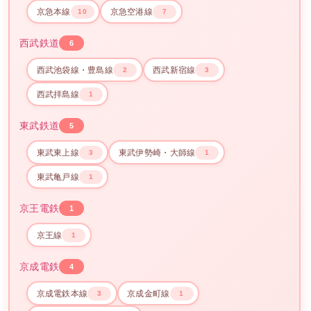
京急本線
京急空港線
10
7
西武鉄道
6
西武池袋線・豊島線
西武新宿線
2
3
西武拝島線
1
東武鉄道
5
東武東上線
東武伊勢崎・大師線
3
1
東武亀戸線
1
京王電鉄
1
京王線
1
京成電鉄
4
京成電鉄本線
京成金町線
3
1