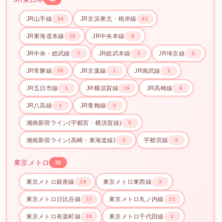
JR山手線
JR京浜東北・根岸線
24
31
JR東海道本線
JR中央本線
16
8
JR中央・総武線
JR総武本線
JR埼京線
7
2
5
JR常磐線
JR京葉線
JR南武線
20
1
1
JR五日市線
JR横須賀線
JR高崎線
1
16
6
JR八高線
JR青梅線
1
3
湘南新宿ライン(宇都宮・横須賀線)
5
湘南新宿ライン(高崎・東海道線)
宇都宮線
5
5
東京メトロ
30
東京メトロ銀座線
東京メトロ東西線
19
3
東京メトロ日比谷線
東京メトロ丸ノ内線
17
21
東京メトロ有楽町線
東京メトロ千代田線
16
3