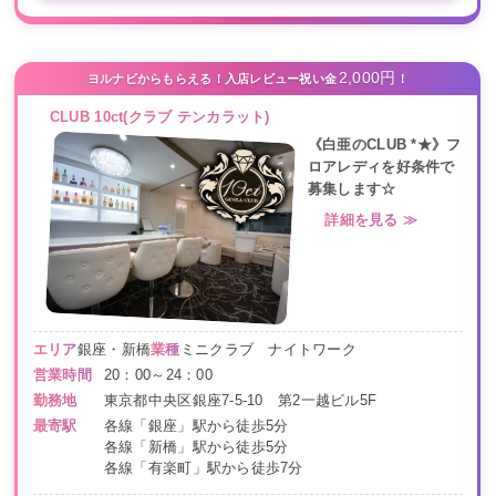
2,000円
ヨルナビからもらえる！入店レビュー祝い金
！
CLUB 10ct(クラブ テンカラット)
《白亜のCLUB *★》フ
ロアレディを好条件で
募集します☆
詳細を見る ≫
エリア
銀座・新橋
業種
ミニクラブ ナイトワーク
営業時間
20：00～24：00
勤務地
東京都中央区銀座7-5-10 第2一越ビル5F
最寄駅
各線「銀座」駅から徒歩5分
各線「新橋」駅から徒歩5分
各線「有楽町」駅から徒歩7分