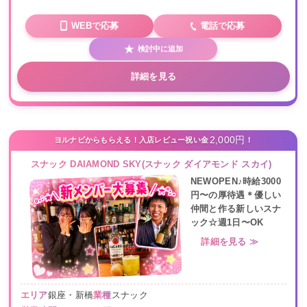
WEBで応募
電話で応募
検討中に追加
詳細を見る
2,000円
ヨルナビからもらえる！入店レビュー祝い金
！
スナック DAIAMOND SKY(スナック ダイアモンド スカイ)
NEWOPEN♪時給3000
円〜の厚待遇＊優しい
仲間と作る新しいスナ
ック☆週1日〜OK
詳細を見る ≫
エリア
銀座・新橋
業種
スナック