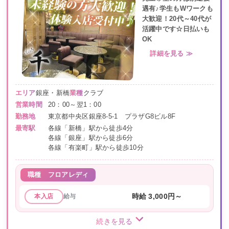
遇有♪学生もWワークも
大歓迎！20代～40代が
活躍中です☆日払いも
OK
詳細を見る ≫
エリア
銀座・新橋
業種
クラブ
営業時間
20：00～翌1：00
勤務地
東京都中央区銀座8-5-1 プラザG8ビル8F
最寄駅
各線「新橋」駅から徒歩4分
各線「銀座」駅から徒歩6分
各線「有楽町」駅から徒歩10分
職種
フロアレディ
給与
時給 3,000円～
本入店
続きを見る