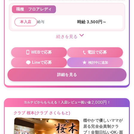
職種
フロアレディ
給与
時給 3,500円～
本入店
続きを見る
WEBで応募
電話で応募
Lineで応募
検討中に追加
詳細を見る
2,000円
ヨルナビからもらえる！入店レビュー祝い金
！
クラブ 桜本(クラブ さくらもと)
穏やかで優しいママが
居る完全会員制クラ
ブ！全額日払いOK♪面