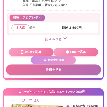
各線「銀座」駅から徒歩7分
各線「有楽町」駅から徒歩10分
職種
フロアレディ
給与
時給 3,500円～
本入店
続きを見る
WEBで応募
Lineで応募
検討中に追加
詳細を見る
2,000円
ヨルナビからもらえる！入店レビュー祝い金
！
club 千(クラブ せん)
売上希望の方は別途優