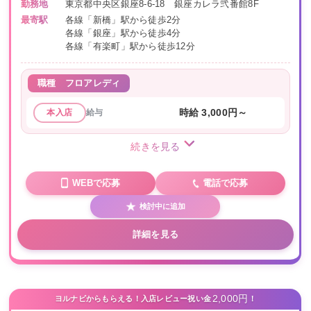
勤務地
東京都中央区銀座8-6-18 銀座カレラ弐番館8F
最寄駅
各線「新橋」駅から徒歩2分
各線「銀座」駅から徒歩4分
各線「有楽町」駅から徒歩12分
職種
フロアレディ
給与
時給 3,000円～
本入店
続きを見る
WEBで応募
電話で応募
検討中に追加
詳細を見る
2,000円
ヨルナビからもらえる！入店レビュー祝い金
！