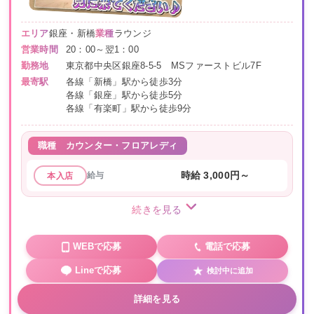
エリア
銀座・新橋
業種
ラウンジ
営業時間
20：00～翌1：00
勤務地
東京都中央区銀座8-5-5 MSファーストビル7F
最寄駅
各線「新橋」駅から徒歩3分
各線「銀座」駅から徒歩5分
各線「有楽町」駅から徒歩9分
職種
カウンター・フロアレディ
給与
時給 3,000円～
本入店
続きを見る
WEBで応募
電話で応募
Lineで応募
検討中に追加
詳細を見る