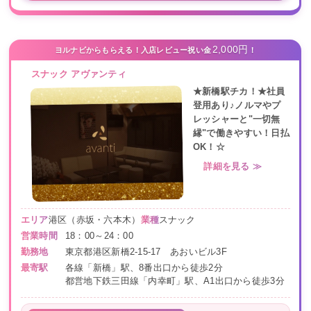
2,000円
ヨルナビからもらえる！入店レビュー祝い金
！
スナック アヴァンティ
★新橋駅チカ！★社員
登用あり♪ノルマやプ
レッシャーと"一切無
縁"で働きやすい！日払
OK！☆
詳細を見る ≫
エリア
港区（赤坂・六本木）
業種
スナック
営業時間
18：00～24：00
勤務地
東京都港区新橋2-15-17 あおいビル3F
最寄駅
各線「新橋」駅、8番出口から徒歩2分
都営地下鉄三田線「内幸町」駅、A1出口から徒歩3分