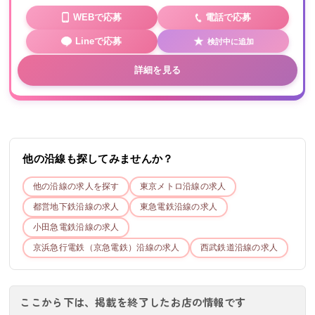
WEBで応募
電話で応募
Lineで応募
検討中に追加
詳細を見る
他の沿線も探してみませんか？
他の沿線の求人を探す
東京メトロ
沿線の求人
都営地下鉄
沿線の求人
東急電鉄
沿線の求人
小田急電鉄
沿線の求人
京浜急行電鉄（京急電鉄）
沿線の求人
西武鉄道
沿線の求人
ここから下は、掲載を終了したお店の情報です