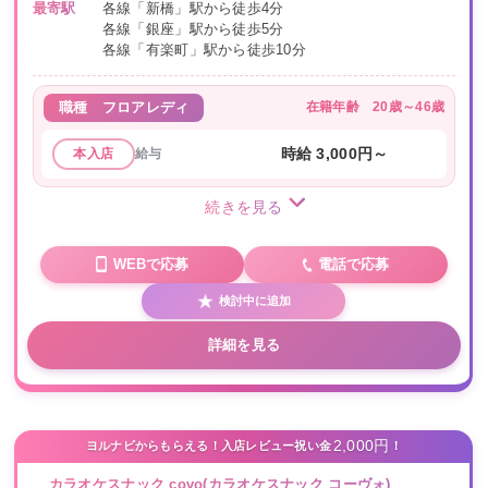
最寄駅
各線「新橋」駅から徒歩4分
各線「銀座」駅から徒歩5分
各線「有楽町」駅から徒歩10分
在籍年齢
20歳～46歳
職種
フロアレディ
給与
時給 3,000円～
本入店
続きを見る
WEBで応募
電話で応募
検討中に追加
詳細を見る
2,000円
ヨルナビからもらえる！入店レビュー祝い金
！
カラオケスナック covo(カラオケスナック コーヴォ)