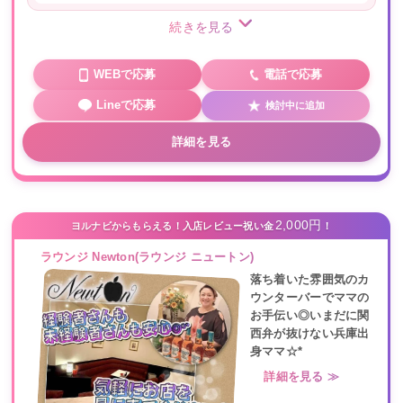
続きを見る
WEBで応募
電話で応募
Lineで応募
検討中に追加
詳細を見る
2,000円
ヨルナビからもらえる！入店レビュー祝い金
！
ラウンジ Newton(ラウンジ ニュートン)
落ち着いた雰囲気のカ
ウンターバーでママの
お手伝い◎いまだに関
西弁が抜けない兵庫出
身ママ☆*
詳細を見る ≫