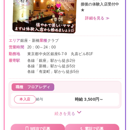
接後の体験入店受付中
★
詳細を見る ≫
エリア
銀座・新橋
業種
クラブ
営業時間
20：00～24：00
勤務地
東京都中央区銀座6-7-9 丸喜ビルB1F
最寄駅
各線「銀座」駅から徒歩2分
各線「新橋」駅から徒歩5分
各線「有楽町」駅から徒歩5分
職種
フロアレディ
給与
時給 3,500円～
本入店
続きを見る
WEBで応募
電話で応募