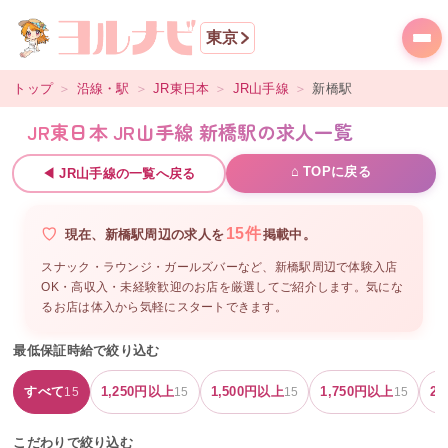
東京
トップ
＞
沿線・駅
＞
JR東日本
＞
JR山手線
＞
新橋
駅
JR東日本 JR山手線 新橋駅の求人一覧
⌂ TOPに戻る
◀
JR山手線
の一覧へ戻る
15
件
現在、
新橋駅周辺
の
求人を
掲載中。
スナック・ラウンジ・ガールズバーなど、
新橋駅周辺
で体験入店
OK・高収入・未経験歓迎のお店を厳選してご紹介します。気にな
るお店は体入から気軽にスタートできます。
最低保証時給で絞り込む
すべて
1,250
円以上
1,500
円以上
1,750
円以上
2,
15
15
15
15
こだわりで絞り込む