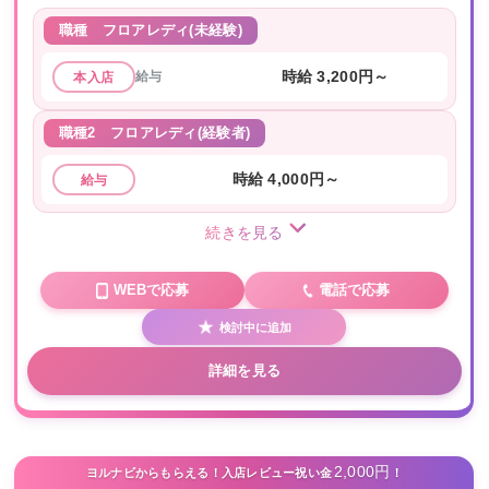
職種
フロアレディ(未経験)
給与
時給 3,200円～
本入店
職種2
フロアレディ(経験者)
時給 4,000円～
給与
続きを見る
WEBで応募
電話で応募
検討中に追加
詳細を見る
2,000円
ヨルナビからもらえる！入店レビュー祝い金
！