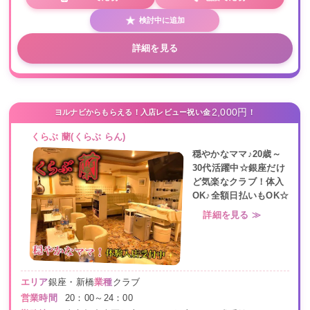
検討中に追加
詳細を見る
2,000円
ヨルナビからもらえる！入店レビュー祝い金
！
くらぶ 蘭(くらぶ らん)
穏やかなママ♪20歳～
30代活躍中☆銀座だけ
ど気楽なクラブ！体入
OK♪全額日払いもOK☆
詳細を見る ≫
エリア
銀座・新橋
業種
クラブ
営業時間
20：00～24：00