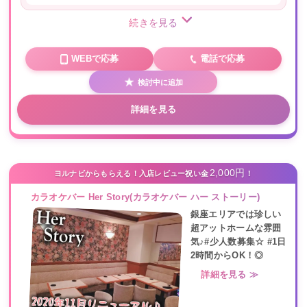
続きを見る
WEBで応募
電話で応募
検討中に追加
詳細を見る
2,000円
ヨルナビからもらえる！入店レビュー祝い金
！
カラオケバー Her Story(カラオケバー ハー ストーリー)
銀座エリアでは珍しい
超アットホームな雰囲
気♪#少人数募集☆ #1日
2時間からOK！◎
詳細を見る ≫