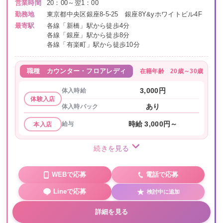
営業時間
20：00～翌1：00
勤務地
東京都中央区銀座8-5-25 銀座8Y&yホワイトビル4F
最寄駅
各線「新橋」駅から徒歩4分
各線「銀座」駅から徒歩8分
各線「有楽町」駅から徒歩10分
在籍年齢
20歳～30歳
職種
カウンター・フロアレディ
体入時給
3,000円
体験入店
体入時バック
あり
給与
時給 3,000円～
本入店
続きを見る
WEBで応募
電話で応募
Lineで応募
検討中に追加
詳細を見る