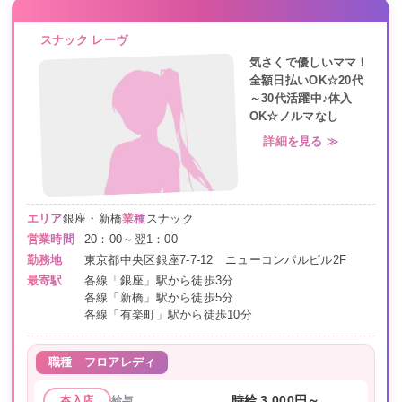
スナック レーヴ
気さくで優しいママ！
全額日払いOK☆20代
～30代活躍中♪体入
OK☆ノルマなし
詳細を見る ≫
エリア
銀座・新橋
業種
スナック
営業時間
20：00～翌1：00
勤務地
東京都中央区銀座7-7-12 ニューコンパルビル2F
最寄駅
各線「銀座」駅から徒歩3分
各線「新橋」駅から徒歩5分
各線「有楽町」駅から徒歩10分
職種
フロアレディ
給与
時給 3,000円～
本入店