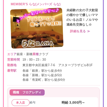
MEMBER'S らな(メンバーズ らな)
未経験の女の子大歓迎
の穏やかで優しいママ
のいるお店！ノルマや
連絡先交換なし☆
詳細を見る ≫
エリア
銀座・新橋
業種
クラブ
営業時間
19：00～23：30
勤務地
東京都中央区銀座7-7-6 アスタープラザビルB1F
最寄駅
各線「銀座」駅から徒歩4分
各線「新橋」駅から徒歩5分
各線「有楽町」駅から徒歩6分
職種
フロアレディ
給与
時給 3,000円～
本入店