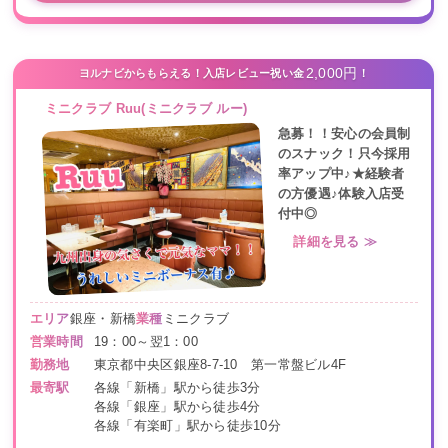
2,000円
ヨルナビからもらえる！入店レビュー祝い金
！
ミニクラブ Ruu(ミニクラブ ルー)
急募！！安心の会員制
のスナック！只今採用
率アップ中♪★経験者
の方優遇♪体験入店受
付中◎
詳細を見る ≫
エリア
銀座・新橋
業種
ミニクラブ
営業時間
19：00～翌1：00
勤務地
東京都中央区銀座8-7-10 第一常盤ビル4F
最寄駅
各線「新橋」駅から徒歩3分
各線「銀座」駅から徒歩4分
各線「有楽町」駅から徒歩10分