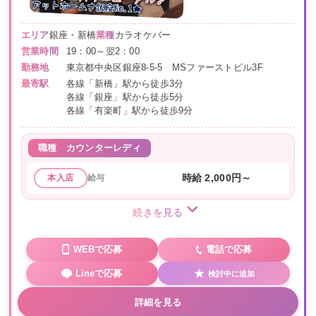
エリア
銀座・新橋
業種
カラオケバー
営業時間
19：00～翌2：00
勤務地
東京都中央区銀座8-5-5 MSファーストビル3F
最寄駅
各線「新橋」駅から徒歩3分
各線「銀座」駅から徒歩5分
各線「有楽町」駅から徒歩9分
職種
カウンターレディ
給与
時給 2,000円～
本入店
続きを見る
WEBで応募
電話で応募
Lineで応募
検討中に追加
詳細を見る