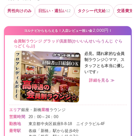
男性向けのみ
日払い・週払い
タクシー代支給
交通費支
12
12
2,000円
ヨルナビからもらえる！入店レビュー祝い金
！
会員制ラウンジ グラッド倶楽部(かいいんせいらうんじ ぐら
っどくらぶ)
必見。隠れ家的な会員
制ラウンジ◇ママ、ス
タッフとも本当に優し
いです♪
詳細を見る ≫
エリア
銀座・新橋
業種
ラウンジ
営業時間
20：00～24：00
勤務地
東京都中央区銀座8-8-18 ニイクラビル4F
最寄駅
各線「新橋」駅から徒歩4分