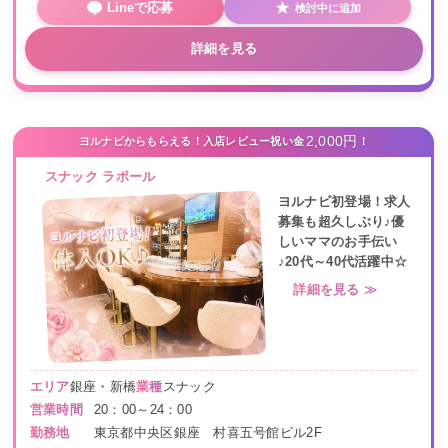
Lineで応募
検討中に追加
詳細を見る
2,000円
ヨルナビからもらえる！入店レビュー祝い金
！
スナック ラポール
ヨルナビ初登場！求人
募集も超久しぶり♪優
しいママのお手伝い
♪20代～40代活躍中☆
詳細を見る ≫
エリア
銀座・新橋
業種
スナック
営業時間
20：00～24：00
勤務地
東京都中央区銀座 村喜五号館ビル2F