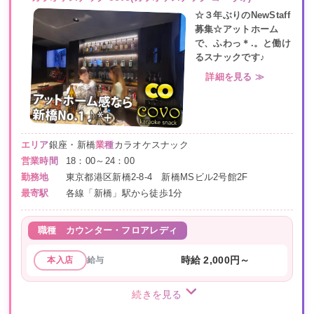
☆３年ぶりのNewStaff
募集☆アットホーム
で、ふわっ＊.。と働け
るスナックです♪
詳細を見る ≫
エリア
銀座・新橋
業種
カラオケスナック
営業時間
18：00～24：00
勤務地
東京都港区新橋2-8-4 新橋MSビル2号館2F
最寄駅
各線「新橋」駅から徒歩1分
職種
カウンター・フロアレディ
給与
時給 2,000円～
本入店
続きを見る