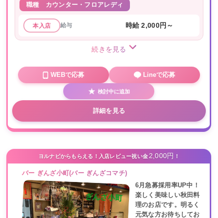
職種
カウンター・フロアレディ
給与
時給 2,000円～
本入店
続きを見る
WEBで応募
Lineで応募
検討中に追加
詳細を見る
2,000円
ヨルナビからもらえる！入店レビュー祝い金
！
バー ぎんざ小町(バー ぎんざコマチ)
6月急募採用率UP中！
楽しく美味しい秋田料
理のお店です。明るく
元気な方お待ちしてお