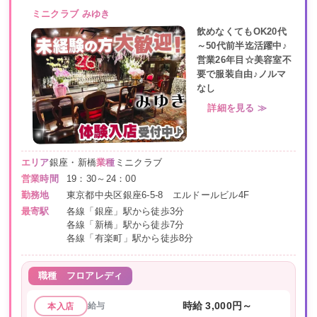
ミニクラブ みゆき
飲めなくてもOK20代
～50代前半迄活躍中♪
営業26年目☆美容室不
要で服装自由♪ノルマ
なし
詳細を見る ≫
エリア
銀座・新橋
業種
ミニクラブ
営業時間
19：30～24：00
勤務地
東京都中央区銀座6-5-8 エルドールビル4F
最寄駅
各線「銀座」駅から徒歩3分
各線「新橋」駅から徒歩7分
各線「有楽町」駅から徒歩8分
職種
フロアレディ
給与
時給 3,000円～
本入店