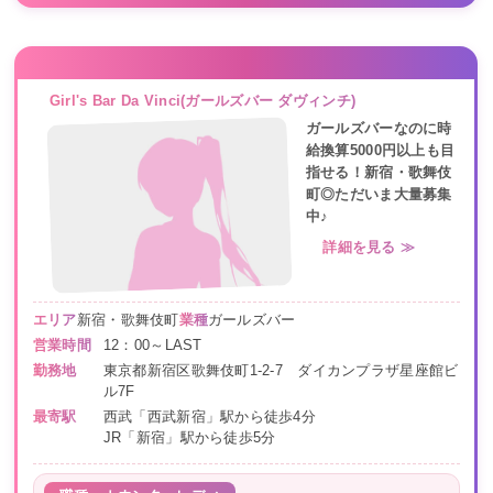
Girl's Bar Da Vinci(ガールズバー ダヴィンチ)
ガールズバーなのに時
給換算5000円以上も目
指せる！新宿・歌舞伎
町◎ただいま大量募集
中♪
詳細を見る ≫
エリア
新宿・歌舞伎町
業種
ガールズバー
営業時間
12：00～LAST
勤務地
東京都新宿区歌舞伎町1-2-7 ダイカンプラザ星座館ビ
ル7F
最寄駅
西武「西武新宿」駅から徒歩4分
JR「新宿」駅から徒歩5分