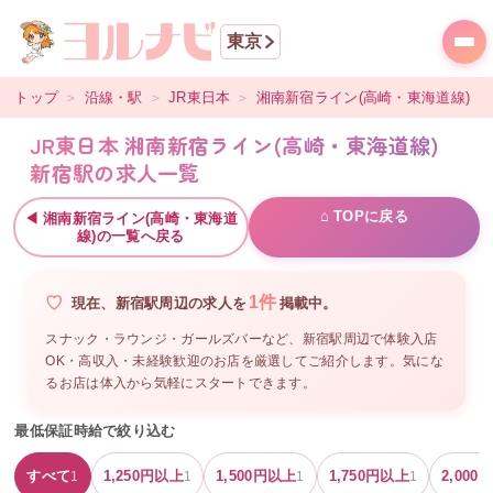
東京
トップ
＞
沿線・駅
＞
JR東日本
＞
湘南新宿ライン(高崎・東海道線)
＞
JR東日本 湘南新宿ライン(高崎・東海道線)
新宿駅の求人一覧
⌂ TOPに戻る
◀
湘南新宿ライン(高崎・東海道
線)
の一覧へ戻る
1
件
現在、
新宿駅周辺
の
求人を
掲載中。
スナック・ラウンジ・ガールズバーなど、
新宿駅周辺
で体験入店
OK・高収入・未経験歓迎のお店を厳選してご紹介します。気にな
るお店は体入から気軽にスタートできます。
最低保証時給で絞り込む
すべて
1,250
円以上
1,500
円以上
1,750
円以上
2,000
円
1
1
1
1