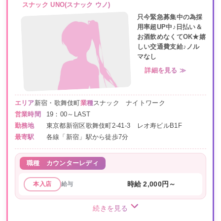
スナック UNO(スナック ウノ)
只今緊急募集中の為採
用率超UP中♪日払い＆
お酒飲めなくてOK★嬉
しい交通費支給♪ノル
マなし
詳細を見る ≫
エリア
新宿・歌舞伎町
業種
スナック ナイトワーク
営業時間
19：00～LAST
勤務地
東京都新宿区歌舞伎町2-41-3 レオ寿ビルB1F
最寄駅
各線「新宿」駅から徒歩7分
職種
カウンターレディ
給与
時給 2,000円～
本入店
続きを見る