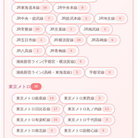
JR東海道本線
JR中央本線
16
8
JR中央・総武線
JR総武本線
JR埼京線
7
2
5
JR常磐線
JR京葉線
JR南武線
20
1
1
JR五日市線
JR横須賀線
JR高崎線
1
16
6
JR八高線
JR青梅線
1
3
湘南新宿ライン(宇都宮・横須賀線)
5
湘南新宿ライン(高崎・東海道線)
宇都宮線
5
5
東京メトロ
30
東京メトロ銀座線
東京メトロ東西線
19
3
東京メトロ日比谷線
東京メトロ丸ノ内線
17
21
東京メトロ有楽町線
東京メトロ千代田線
16
3
東京メトロ南北線
東京メトロ副都心線
3
3