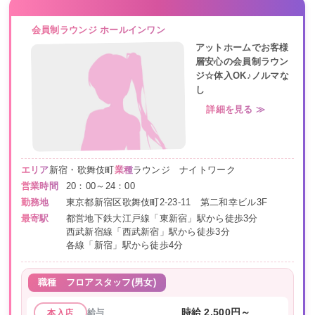
会員制ラウンジ ホールインワン
アットホームでお客様
層安心の会員制ラウン
ジ☆体入OK♪ノルマな
し
詳細を見る ≫
エリア
新宿・歌舞伎町
業種
ラウンジ ナイトワーク
営業時間
20：00～24：00
勤務地
東京都新宿区歌舞伎町2-23-11 第二和幸ビル3F
最寄駅
都営地下鉄大江戸線「東新宿」駅から徒歩3分
西武新宿線「西武新宿」駅から徒歩3分
各線「新宿」駅から徒歩4分
職種
フロアスタッフ(男女)
給与
時給 2,500円～
本入店