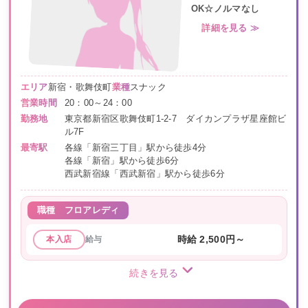
OK☆ノルマなし
詳細を見る ≫
エリア
新宿・歌舞伎町
業種
スナック
営業時間
20：00～24：00
勤務地
東京都新宿区歌舞伎町1-2-7 ダイカンプラザ星座館ビ
ル7F
最寄駅
各線「新宿三丁目」駅から徒歩4分
各線「新宿」駅から徒歩6分
西武新宿線「西武新宿」駅から徒歩6分
職種
フロアレディ
給与
時給 2,500円～
本入店
続きを見る