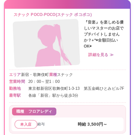
スナック POCO-POCO(スナック ポコポコ)
『音楽』を楽しめる優
しいマスターのお店で
プチバイトしません
か？+*◉全額日払い
OK◉
詳細を見る ≫
エリア
新宿・歌舞伎町
業種
スナック
営業時間
20：00～翌1：00
勤務地
東京都新宿区歌舞伎町1-3-13 第五金嶋ひとみビル7F
最寄駅
各線「新宿」駅から徒歩3分
職種
フロアレディ
給与
時給 3,500円～
本入店