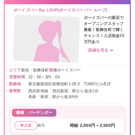
ボーイズバー Bar LOUP(ボーイズバー バー ループ)
ボーイズバーの新店で
オープニングスタッフ
募集！歌舞伎町で輝く
チャンス！入店祝金15
万円あり
詳細を見る ≫
エリア
新宿・歌舞伎町
業種
ボーイズバー
営業時間
22：00～翌5：00
勤務地
東京都新宿区歌舞伎町1-28-3 TOMOビルB1F
最寄駅
西武新宿線「西武新宿」駅から徒歩1分
各線「新宿」駅から徒歩6分
職種
バーテンダー
給与
時給 2,000円～2,500円
本入店