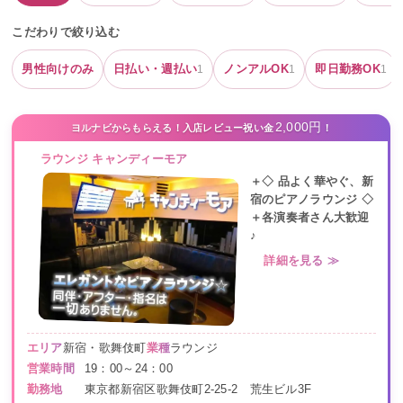
こだわりで絞り込む
男性向けのみ
日払い・週払い
ノンアルOK
即日勤務OK
1
1
1
2,000円
ヨルナビからもらえる！入店レビュー祝い金
！
ラウンジ キャンディーモア
＋◇ 品よく華やぐ、新
宿のピアノラウンジ ◇
＋各演奏者さん大歓迎
♪
詳細を見る ≫
エリア
新宿・歌舞伎町
業種
ラウンジ
営業時間
19：00～24：00
勤務地
東京都新宿区歌舞伎町2-25-2 荒生ビル3F