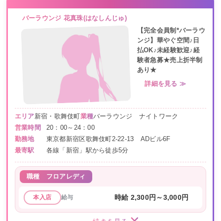
バーラウンジ 花真珠(はなしんじゅ)
【完全会員制*バーラウ
ンジ】華やぐ空間♪日
払OK♪未経験歓迎♪経
験者急募★売上折半制
あり★
詳細を見る ≫
エリア
新宿・歌舞伎町
業種
バーラウンジ ナイトワーク
営業時間
20：00～24：00
勤務地
東京都新宿区歌舞伎町2-22-13 ADビル6F
最寄駅
各線「新宿」駅から徒歩5分
職種
フロアレディ
給与
時給 2,300円～3,000円
本入店