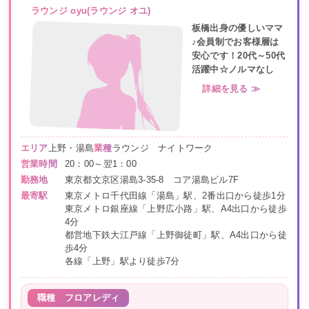
ラウンジ oyu(ラウンジ オユ)
板橋出身の優しいママ
♪会員制でお客様層は
安心です！20代～50代
活躍中☆ノルマなし
詳細を見る ≫
エリア
上野・湯島
業種
ラウンジ ナイトワーク
営業時間
20：00～翌1：00
勤務地
東京都文京区湯島3-35-8 コア湯島ビル7F
最寄駅
東京メトロ千代田線「湯島」駅、2番出口から徒歩1分
東京メトロ銀座線「上野広小路」駅、A4出口から徒歩
4分
都営地下鉄大江戸線「上野御徒町」駅、A4出口から徒
歩4分
各線「上野」駅より徒歩7分
職種
フロアレディ