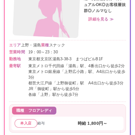
ュアルOK◎お客様層抜
群◎ノルマなし
詳細を見る ≫
エリア
上野・湯島
業種
スナック
営業時間
19：00～23：30
勤務地
東京都文京区湯島3-38-3 まつばビルB1F
最寄駅
東京メトロ千代田線「湯島」駅、4番出口から徒歩2分
東京メトロ銀座線「上野広小路」駅、A4出口から徒歩
3分
都営大江戸線「上野御徒町」駅 A4出口から徒歩3分
JR「御徒町」駅から徒歩5分
各線「上野」駅から徒歩7分
職種
フロアレディ
給与
時給 1,800円～
本入店