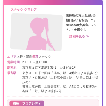
スナック グラシア
未経験の方大歓迎♪全
額日払いも相談･.＊｡・
NewStaff大募集！｡･.
＊｡・★癒やし
詳細を見る ≫
エリア
上野・湯島
業種
スナック
営業時間
20：00～翌1：00
勤務地
東京都文京区湯島3-35-1 大畑ビル1F
最寄駅
東京メトロ千代田線「湯島」駅、4番出口より徒歩1分
東京メトロ銀座線「上野広小路」駅、A4番出口より徒
歩3分
都営大江戸線「上野御徒町」駅、A4出口より徒歩3分
各線「上野」駅より徒歩7分
職種
フロアレディ