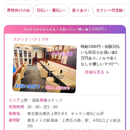
男性向けのみ
日払い・週払い
送りあり
タクシー代支給
3
1
2
2,000円
ヨルナビからもらえる！入店レビュー祝い金
！
スナック ハナミズキ
時給3500円～全額日払
いも対応☆お祝い金2
万円あり♪ノルマ全く
なし☆優しいママ(^^♪
詳細を見る ≫
エリア
上野・湯島
業種
スナック
営業時間
20：00～翌1：00
勤務地
東京都台東区上野2-9-3 ギャラン第5ビル2F
最寄駅
東京メトロ銀座線「上野広小路」駅、A3出口より徒歩
2分