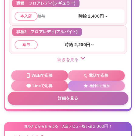
職種
フロアレディ(レギュラー)
給与
時給 2,400円～
本入店
職種2
フロアレディ(アルバイト)
時給 2,200円～
給与
続きを見る
WEBで応募
電話で応募
Lineで応募
検討中に追加
詳細を見る
2,000円
ヨルナビからもらえる！入店レビュー祝い金
！