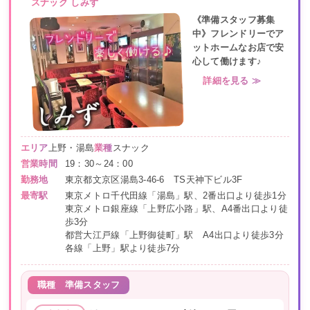
スナック しみず
《準備スタッフ募集
中》フレンドリーでア
ットホームなお店で安
心して働けます♪
詳細を見る ≫
エリア
上野・湯島
業種
スナック
営業時間
19：30～24：00
勤務地
東京都文京区湯島3-46-6 TS天神下ビル3F
最寄駅
東京メトロ千代田線「湯島」駅、2番出口より徒歩1分
東京メトロ銀座線「上野広小路」駅、A4番出口より徒
歩3分
都営大江戸線「上野御徒町」駅 A4出口より徒歩3分
各線「上野」駅より徒歩7分
職種
準備スタッフ