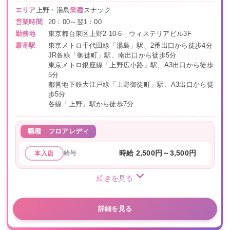
エリア
上野・湯島
業種
スナック
営業時間
20：00～翌1：00
勤務地
東京都台東区上野2-10-6 ウィステリアビル3F
最寄駅
東京メトロ千代田線「湯島」駅、2番出口から徒歩4分
JR各線「御徒町」駅、南出口から徒歩5分
東京メトロ銀座線「上野広小路」駅、A3出口から徒歩
5分
都営地下鉄大江戸線「上野御徒町」駅、A3出口から徒
歩5分
各線「上野」駅から徒歩7分
職種
フロアレディ
給与
時給 2,500円～3,500円
本入店
続きを見る
詳細を見る