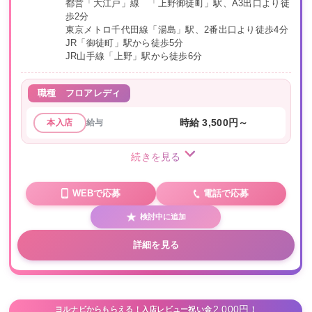
都営「大江戸」線 「上野御徒町」駅、A3出口より徒
歩2分
東京メトロ千代田線「湯島」駅、2番出口より徒歩4分
JR「御徒町」駅から徒歩5分
JR山手線「上野」駅から徒歩6分
職種
フロアレディ
給与
時給 3,500円～
本入店
続きを見る
WEBで応募
電話で応募
検討中に追加
詳細を見る
2,000円
ヨルナビからもらえる！入店レビュー祝い金
！