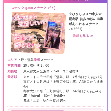
スナック gato(スナック ガト)
☆ひさしぶりの求人☆
湯島駅 徒歩30秒の清潔
感あふれるスナック
♪♪(#^^#)
詳細を見る ≫
エリア
上野・湯島
業種
スナック
営業時間
20：00～翌1：00
勤務地
東京都文京区湯島3-35-8 コア湯島3F
最寄駅
東京メトロ千代田線「湯島」駅、4番出口から徒歩1分
東京メトロ銀座線「上野広小路」駅、A4出口から徒歩
4分
都営大江戸線「上野御徒町」駅 A4出口から徒歩4分
JR「御徒町」駅から徒歩5分
各線「上野」駅から徒歩10分