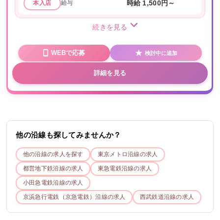
給与
時給 1,500円～
本入店
続きを見る
WEBで応募
検討中に追加
詳細を見る
他の沿線も探してみませんか？
他の沿線の求人を探す
東京メトロ
沿線の求人
都営地下鉄
沿線の求人
東急電鉄
沿線の求人
小田急電鉄
沿線の求人
京浜急行電鉄（京急電鉄）
沿線の求人
西武鉄道
沿線の求人