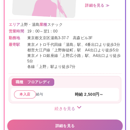
詳細を見る ≫
エリア
上野・湯島
業種
スナック
営業時間
19：00～翌1：00
勤務地
東京都文京区湯島3-37-7 高森ビル3F
最寄駅
東京メトロ千代田線「湯島」駅、4番出口より徒歩3分
都営大江戸線「上野御徒町」駅 A4出口より徒歩5分
東京メトロ銀座線「上野広小路」駅、A4出口より徒歩
5分
各線「上野」駅より徒歩7分
職種
フロアレディ
給与
時給 2,500円～
本入店
続きを見る
詳細を見る