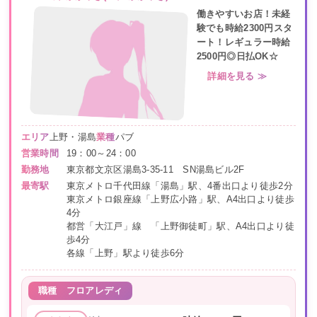
働きやすいお店！未経
験でも時給2300円スタ
ート！レギュラー時給
2500円◎日払OK☆
詳細を見る ≫
エリア
上野・湯島
業種
パブ
営業時間
19：00～24：00
勤務地
東京都文京区湯島3-35-11 SN湯島ビル2F
最寄駅
東京メトロ千代田線「湯島」駅、4番出口より徒歩2分
東京メトロ銀座線「上野広小路」駅、A4出口より徒歩
4分
都営「大江戸」線 「上野御徒町」駅、A4出口より徒
歩4分
各線「上野」駅より徒歩6分
職種
フロアレディ