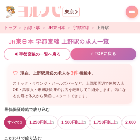
東京
トップ
＞
沿線・駅
＞
JR東日本
＞
宇都宮線
＞
上野
駅
JR東日本 宇都宮線 上野駅の求人一覧
⌂ TOPに戻る
◀
宇都宮線
の一覧へ戻る
3
件
現在、
上野駅周辺
の
求人を
掲載中。
スナック・ラウンジ・ガールズバーなど、
上野駅周辺
で体験入店
OK・高収入・未経験歓迎のお店を厳選してご紹介します。気にな
るお店は体入から気軽にスタートできます。
最低保証時給で絞り込む
すべて
1,250
円以上
1,500
円以上
1,750
円以上
2,000
円
3
3
3
2
こだわりで絞り込む