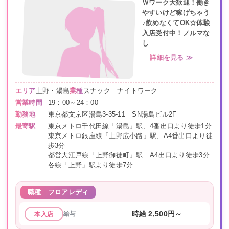
Ｗワーク大歓迎！働き
やすいけど稼げちゃう
♪飲めなくてOK☆体験
入店受付中！ノルマな
し
詳細を見る ≫
エリア
上野・湯島
業種
スナック ナイトワーク
営業時間
19：00～24：00
勤務地
東京都文京区湯島3-35-11 SN湯島ビル2F
最寄駅
東京メトロ千代田線「湯島」駅、4番出口より徒歩1分
東京メトロ銀座線「上野広小路」駅、A4番出口より徒
歩3分
都営大江戸線「上野御徒町」駅 A4出口より徒歩3分
各線「上野」駅より徒歩7分
職種
フロアレディ
給与
時給 2,500円～
本入店