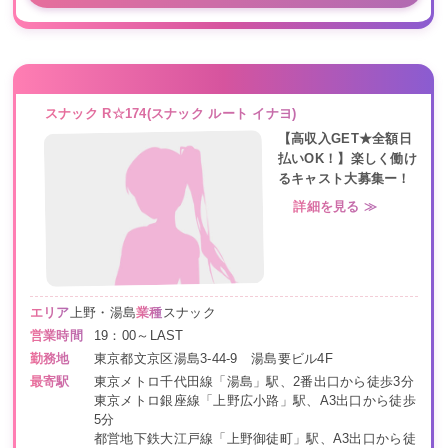
スナック R☆174(スナック ルート イナヨ)
【高収入GET★全額日
払いOK！】楽しく働け
るキャスト大募集ー！
詳細を見る ≫
エリア
上野・湯島
業種
スナック
営業時間
19：00～LAST
勤務地
東京都文京区湯島3-44-9 湯島要ビル4F
最寄駅
東京メトロ千代田線「湯島」駅、2番出口から徒歩3分
東京メトロ銀座線「上野広小路」駅、A3出口から徒歩
5分
都営地下鉄大江戸線「上野御徒町」駅、A3出口から徒