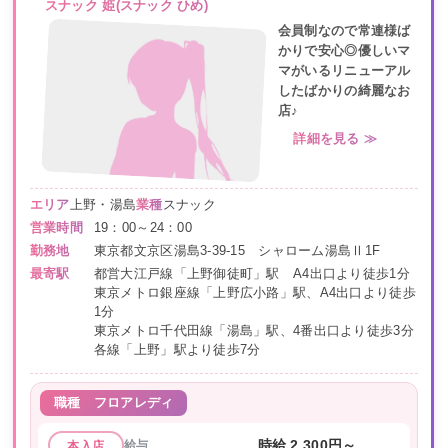
スナック 姫(スナック ひめ)
会員制なので常連様ば
かりで安心◎優しいマ
マがいるリニューアル
したばかりの綺麗なお
店♪
詳細を見る ≫
エリア
上野・湯島
業種
スナック
営業時間
19：00～24：00
勤務地
東京都文京区湯島3-39-15 シャローム湯島Ⅱ1F
最寄駅
都営大江戸線「上野御徒町」駅 A4出口より徒歩1分
東京メトロ銀座線「上野広小路」駅、A4出口より徒歩
1分
東京メトロ千代田線「湯島」駅、4番出口より徒歩3分
各線「上野」駅より徒歩7分
職種
フロアレディ
給与
時給 2,300円～
本入店