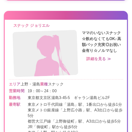
スナック ジョリエル
ママのいないスナック
☆飲めなくてもOK♪高
額バック充実◎お祝い
金有り☆ノルマなし
詳細を見る ≫
エリア
上野・湯島
業種
スナック
営業時間
19：00～24：00
勤務地
東京都文京区湯島3-45-5 ギャラン湯島ビル2F
最寄駅
東京メトロ千代田線「湯島」駅、1番出口から徒歩1分
東京メトロ銀座線「上野広小路」駅、A3出口から徒歩
5分
都営大江戸線「上野御徒町」駅、A3出口から徒歩5分
JR「御徒町」駅から徒歩5分