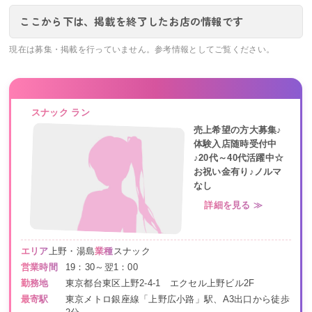
ここから下は、掲載を終了したお店の情報です
現在は募集・掲載を行っていません。参考情報としてご覧ください。
スナック ラン
売上希望の方大募集♪
体験入店随時受付中
♪20代～40代活躍中☆
お祝い金有り♪ノルマ
なし
詳細を見る ≫
エリア
上野・湯島
業種
スナック
営業時間
19：30～翌1：00
勤務地
東京都台東区上野2-4-1 エクセル上野ビル2F
最寄駅
東京メトロ銀座線「上野広小路」駅、A3出口から徒歩