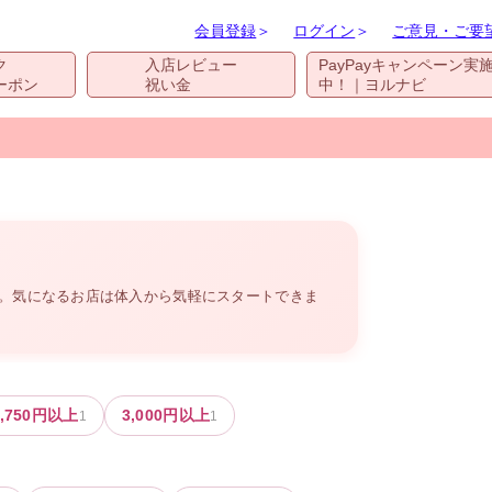
会員登録
＞
ログイン
＞
ご意見・ご要
ク
入店レビュー
PayPayキャンペーン実
ーポン
祝い金
中！｜ヨルナビ
す。気になるお店は体入から気軽にスタートできま
,750
円以上
3,000
円以上
1
1