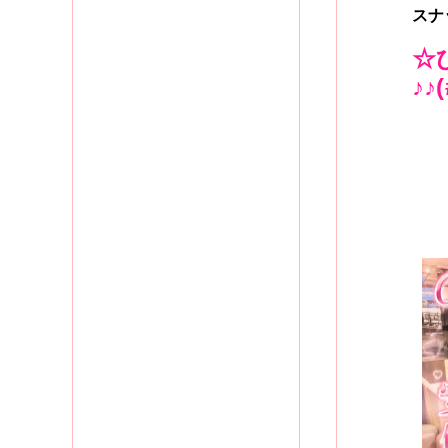
スナ
☆
♪♪(