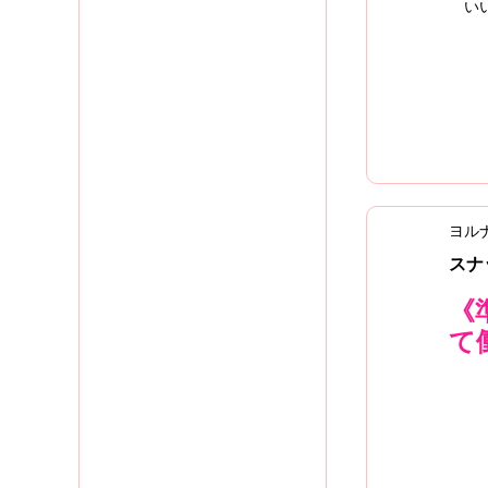
いい
ヨル
スナ
《
て