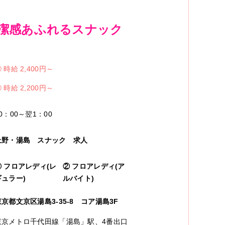
清潔感あふれるスナック
①
時給 2,400円～
②
時給 2,200円～
0：00～翌1：00
上野・湯島
スナック
求人
①
フロアレディ(レ
②
フロアレディ(ア
ギュラー)
ルバイト)
東京都文京区湯島3-35-8 コア湯島3F
東京メトロ千代田線「湯島」駅、4番出口