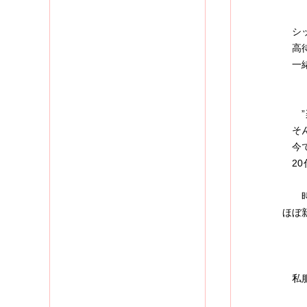
シッ
高待
一緒
”楽
そん
今で
20代
時間
ほぼ
週１
髪型
私服