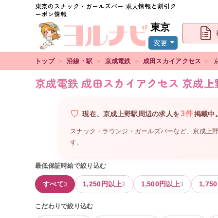
東京
のスナック・ガールズバー 求人情報と割引ク
ーポン情報
東京
変更
トップ
＞
沿線・駅
＞
京成電鉄
＞
成田スカイアクセス
＞
京成電鉄 成田スカイアクセス 京成
3
件
現在、
京成上野駅周辺
の
求人を
掲載中
スナック・ラウンジ・ガールズバーなど、
京成上
す。
最低保証時給で絞り込む
すべて
1,250
円以上
1,500
円以上
1,750
3
3
3
こだわりで絞り込む