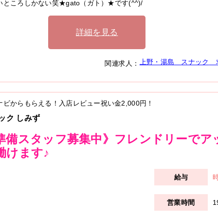
ところしかない笑★gato（ガト）★です(^^)/
詳細を見る
上野・湯島
スナック
関連求人：
ナビからもらえる！入店レビュー祝い金
2,000円
！
ック しみず
準備スタッフ募集中》フレンドリーでア
働けます♪
時
1