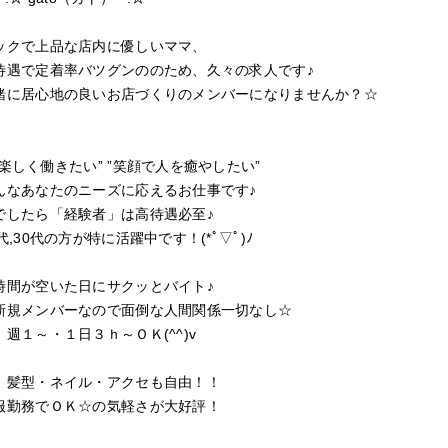
クで上品な店内に優しいママ、
遇で定着率バツグンののため、久々の求人です♪
に居心地の良いお店づくりのメンバーになりませんか？☆
しく働きたい” ”笑顔で人を癒やしたい”
なあなたのニーズに応えるお仕事です♪
したら「経験者」は高待遇必至♪
,30代の方が特に活躍中です！(*ﾟ▽ﾟ)ﾉ
が空いた日にサクッとバイト♪
新規メンバーなので面倒な人間関係一切なし☆
～・１日３ｈ～ＯＫ(^^)v
・ネイル・アクセも自由！！
勤務でＯＫ☆の気軽さが大好評！