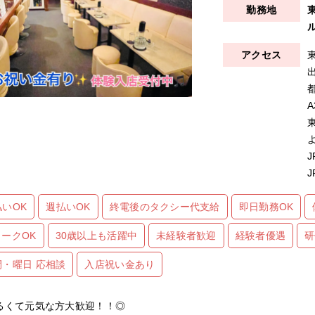
ル
払いOK
週払いOK
終電後のタクシー代支給
即日勤務OK
ワークOK
30歳以上も活躍中
未経験者歓迎
経験者優遇
研
間・曜日 応相談
入店祝い金あり
るくて元気な方大歓迎！！◎