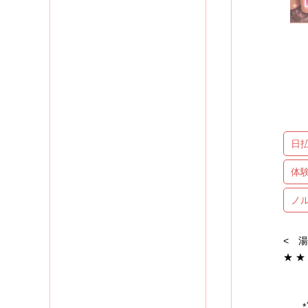
日
体
ノ
< 湯
★ 
ス
*ﾟ: