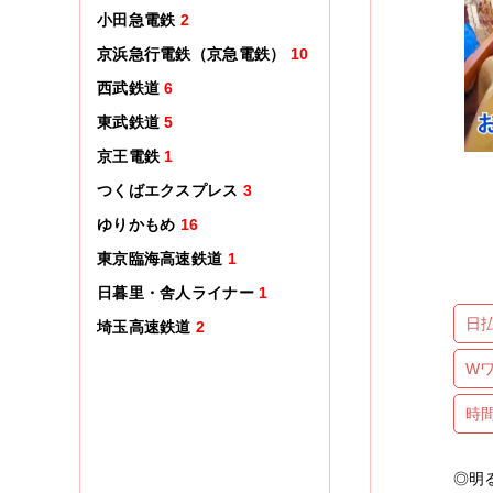
小田急電鉄
2
京浜急行電鉄（京急電鉄）
10
西武鉄道
6
東武鉄道
5
京王電鉄
1
つくばエクスプレス
3
ゆりかもめ
16
東京臨海高速鉄道
1
日暮里・舎人ライナー
1
日
埼玉高速鉄道
2
W
時
◎明