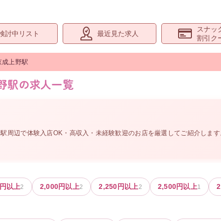
スナッ
検討中リスト
最近見た求人
割引ク
京成上野
駅
上野駅の求人一覧
。
野駅周辺
で体験入店OK・高収入・未経験歓迎のお店を厳選してご紹介しま
円以上
2,000
円以上
2,250
円以上
2,500
円以上
2
2
2
2
1