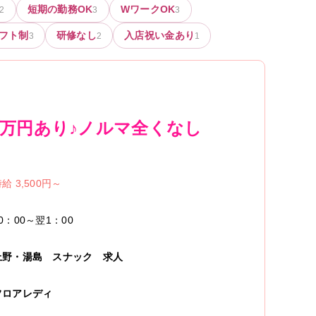
短期の勤務OK
WワークOK
2
3
3
フト制
研修なし
入店祝い金あり
3
2
1
2万円あり♪ノルマ全くなし
給 3,500円～
0：00～翌1：00
上野・湯島
スナック
求人
フロアレディ