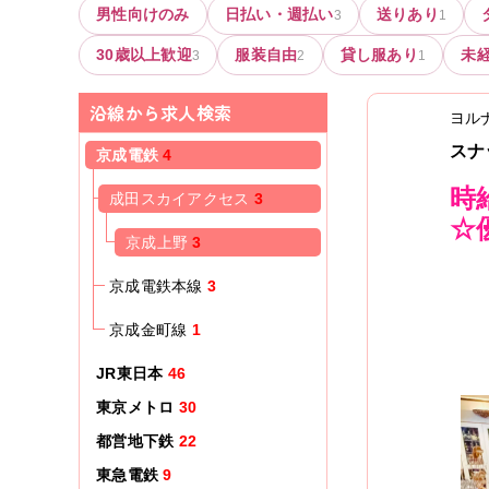
男性向けのみ
日払い・週払い
送りあり
3
1
30歳以上歓迎
服装自由
貸し服あり
未
3
2
1
沿線から求人検索
ヨル
スナ
京成電鉄
4
時
成田スカイアクセス
3
☆
京成上野
3
京成電鉄本線
3
京成金町線
1
JR東日本
46
東京メトロ
30
都営地下鉄
22
東急電鉄
9