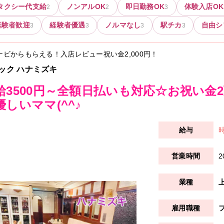
タクシー代支給
ノンアルOK
即日勤務OK
体験入店OK
2
2
3
経験者歓迎
経験者優遇
ノルマなし
駅チカ
自由シ
3
3
3
3
ナビからもらえる！入店レビュー祝い金
2,000円
！
ック ハナミズキ
給3500円～全額日払いも対応☆お祝い金
優しいママ(^^♪
時
2