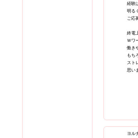
経験
明る
ご応募
終電
Ｗワ
働き
もち
スト
思い
ヨル