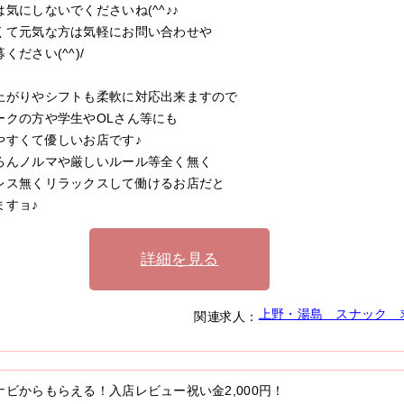
は気にしないでくださいね(^^♪♪
くて元気な方は気軽にお問い合わせや
ください(^^)/
上がりやシフトも柔軟に対応出来ますので
ークの方や学生やOLさん等にも
やすくて優しいお店です♪
ろんノルマや厳しいルール等全く無く
レス無くリラックスして働けるお店だと
ますョ♪
詳細を見る
上野・湯島
スナック
関連求人：
ナビからもらえる！入店レビュー祝い金
2,000円
！