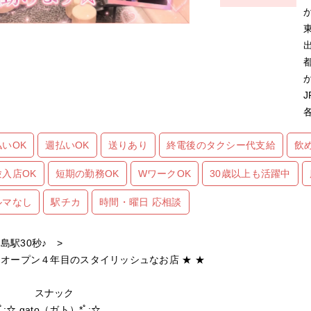
払いOK
週払いOK
送りあり
終電後のタクシー代支給
飲
験入店OK
短期の勤務OK
WワークOK
30歳以上も活躍中
ルマなし
駅チカ
時間・曜日 応相談
島駅30秒♪ >
★ オープン４年目のスタイリッシュなお店 ★ ★
ナック
☆ gato（ガト）*ﾟ:☆