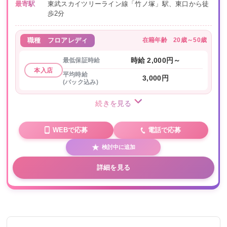
最寄駅
東武スカイツリーライン線「竹ノ塚」駅、東口から徒
歩2分
在籍年齢
20歳～50歳
職種
フロアレディ
最低保証時給
時給 2,000円～
本入店
平均時給
3,000円
(バック込み)
続きを見る
WEBで応募
電話で応募
検討中に追加
詳細を見る