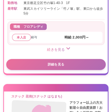
勤務地
東京都足立区竹の塚1-40-3 1F
最寄駅
東武スカイツリーライン「竹ノ塚」駅、東口から徒歩
5分
職種
フロアレディ
給与
時給 2,000円～
本入店
続きを見る
詳細を見る
スナック 花街(スナック はなまち)
アラフォー以上の方大
歓迎☆自由度抜群！お