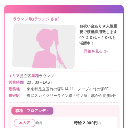
ラウンジ 咲(ラウンジ さき)
お祝い金あり★人柄重
視で積極採用致します
^^ ２０代～４０代も
活躍中！
詳細を見る ≫
エリア
足立区
業種
ラウンジ
営業時間
20：30～LAST
勤務地
東京都足立区竹の塚6-14-11 ノーブル竹の塚6F
最寄駅
東武スカイツリーライン線「竹ノ塚」駅から徒歩5分
職種
フロアレディ
給与
時給 2,000円～
本入店