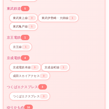
東武鉄道
5
東武東上線
東武伊勢崎・大師線
3
1
東武亀戸線
1
京王電鉄
1
京王線
1
京成電鉄
4
京成電鉄本線
京成金町線
3
1
成田スカイアクセス
3
つくばエクスプレス
3
つくばエクスプレス
3
ゆりかもめ
16