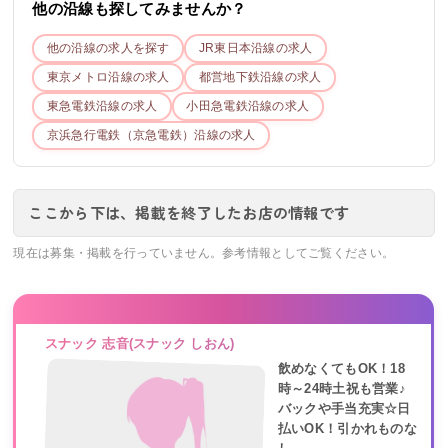
他の沿線も探してみませんか？
他の沿線の求人を探す
JR東日本
沿線の求人
東京メトロ
沿線の求人
都営地下鉄
沿線の求人
東急電鉄
沿線の求人
小田急電鉄
沿線の求人
京浜急行電鉄（京急電鉄）
沿線の求人
ここから下は、掲載を終了したお店の情報です
現在は募集・掲載を行っていません。参考情報としてご覧ください。
スナック 志音(スナック しおん)
飲めなくてもOK！18
時～24時土祝も営業♪
バックや手当充実☆日
払いOK！引かれものな