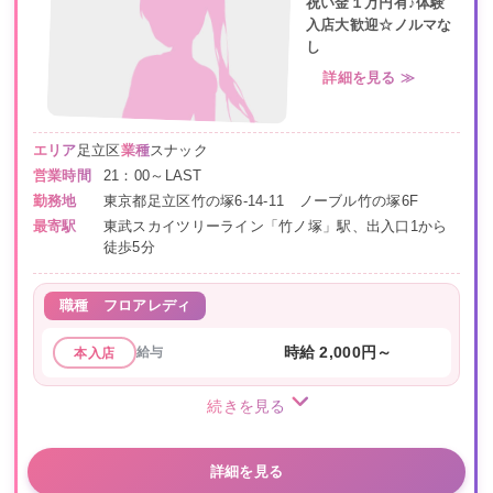
祝い金１万円有♪体験
入店大歓迎☆ノルマな
し
詳細を見る ≫
エリア
足立区
業種
スナック
営業時間
21：00～LAST
勤務地
東京都足立区竹の塚6-14-11 ノーブル竹の塚6F
最寄駅
東武スカイツリーライン「竹ノ塚」駅、出入口1から
徒歩5分
職種
フロアレディ
給与
時給 2,000円～
本入店
続きを見る
詳細を見る