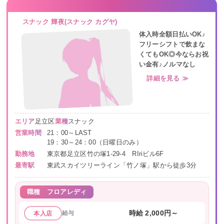
スナック 輝夜(スナック カグヤ)
体入時全額日払いOK♪
フリーシフトで飲まな
くてもOK◎今ならお祝
い金有♪ノルマなし
詳細を見る ≫
エリア
足立区
業種
スナック
営業時間
21：00～LAST
19：30～24：00（日曜日のみ）
勤務地
東京都足立区竹の塚1-29-4 RIriビル6F
最寄駅
東武スカイツリーライン「竹ノ塚」駅から徒歩3分
職種
フロアレディ
給与
時給 2,000円～
本入店