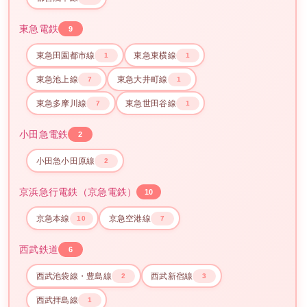
東急電鉄
9
東急田園都市線
東急東横線
1
1
東急池上線
東急大井町線
7
1
東急多摩川線
東急世田谷線
7
1
小田急電鉄
2
小田急小田原線
2
京浜急行電鉄（京急電鉄）
10
京急本線
京急空港線
10
7
西武鉄道
6
西武池袋線・豊島線
西武新宿線
2
3
西武拝島線
1