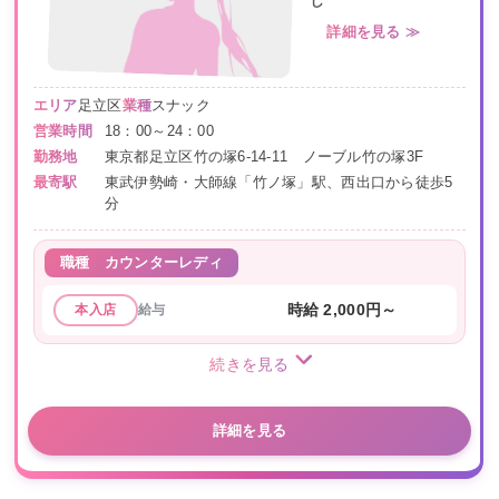
し
詳細を見る ≫
エリア
足立区
業種
スナック
営業時間
18：00～24：00
勤務地
東京都足立区竹の塚6-14-11 ノーブル竹の塚3F
最寄駅
東武伊勢崎・大師線「竹ノ塚」駅、西出口から徒歩5
分
職種
カウンターレディ
給与
時給 2,000円～
本入店
続きを見る
詳細を見る