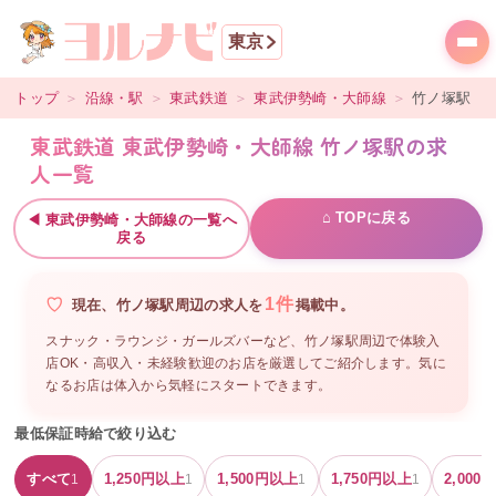
東京
トップ
＞
沿線・駅
＞
東武鉄道
＞
東武伊勢崎・大師線
＞
竹ノ塚
駅
東武鉄道 東武伊勢崎・大師線 竹ノ塚駅の求
人一覧
⌂ TOPに戻る
◀
東武伊勢崎・大師線
の一覧へ
戻る
1
件
現在、
竹ノ塚駅周辺
の
求人を
掲載中。
スナック・ラウンジ・ガールズバーなど、
竹ノ塚駅周辺
で体験入
店OK・高収入・未経験歓迎のお店を厳選してご紹介します。気に
なるお店は体入から気軽にスタートできます。
最低保証時給で絞り込む
すべて
1,250
円以上
1,500
円以上
1,750
円以上
2,000
円
1
1
1
1