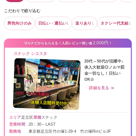
こだわりで絞り込む
男性向けのみ
日払い・週払い
送りあり
タクシー代支給
1
1
1
2,000円
ヨルナビからもらえる！入店レビュー祝い金
！
スナック シエスタ
20代～50代が活躍中♪
体入大歓迎◎ノルマ罰
金一切なし！日払い
OK☆
詳細を見る ≫
エリア
足立区
業種
スナック
営業時間
20：30～LAST
勤務地
東京都足立区竹の塚1-29-4 竹の塚Ririビル3F