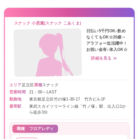
スナック 小悪魔(スナック こあくま)
日払い5千円OK♪飲め
なくてもOK☆20歳～
アラフォー迄活躍中！
お祝い金有♪体入OK☆
詳細を見る ≫
エリア
足立区
業種
スナック
営業時間
21：00～LAST
勤務地
東京都足立区竹の塚1-30-17 竹方ビル1F
最寄駅
東武スカイツリーライン線「竹ノ塚」駅、出入口1か
ら徒歩3分
職種
フロアレディ