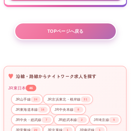
TOPページへ戻る
沿線・路線からナイトワーク求人を探す
JR東日本
46
JR山手線
JR京浜東北・根岸線
24
31
JR東海道本線
JR中央本線
16
8
JR中央・総武線
JR総武本線
JR埼京線
7
2
5
JR常磐線
JR京葉線
JR南武線
20
1
1