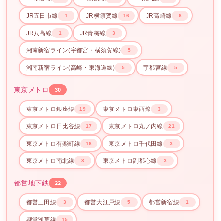
JR五日市線
JR横須賀線
JR高崎線
1
16
6
JR八高線
JR青梅線
1
3
湘南新宿ライン(宇都宮・横須賀線)
5
湘南新宿ライン(高崎・東海道線)
宇都宮線
5
5
東京メトロ
30
東京メトロ銀座線
東京メトロ東西線
19
3
東京メトロ日比谷線
東京メトロ丸ノ内線
17
21
東京メトロ有楽町線
東京メトロ千代田線
16
3
東京メトロ南北線
東京メトロ副都心線
3
3
都営地下鉄
22
都営三田線
都営大江戸線
都営新宿線
3
5
1
都営浅草線
15