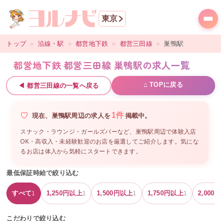
東京
トップ
＞
沿線・駅
＞
都営地下鉄
＞
都営三田線
＞
巣鴨
駅
都営地下鉄 都営三田線 巣鴨駅の求人一覧
⌂ TOPに戻る
◀
都営三田線
の一覧へ戻る
1
件
現在、
巣鴨駅周辺
の
求人を
掲載中。
スナック・ラウンジ・ガールズバーなど、
巣鴨駅周辺
で体験入店
OK・高収入・未経験歓迎のお店を厳選してご紹介します。気にな
るお店は体入から気軽にスタートできます。
最低保証時給で絞り込む
すべて
1,250
円以上
1,500
円以上
1,750
円以上
2,000
円
1
1
1
1
こだわりで絞り込む