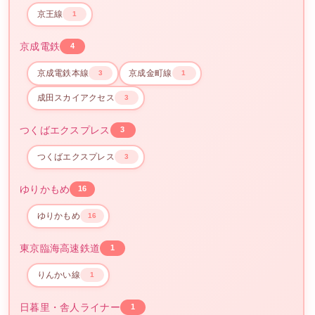
京王線
1
京成電鉄
4
京成電鉄本線
京成金町線
3
1
成田スカイアクセス
3
つくばエクスプレス
3
つくばエクスプレス
3
ゆりかもめ
16
ゆりかもめ
16
東京臨海高速鉄道
1
りんかい線
1
日暮里・舎人ライナー
1