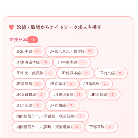
沿線・路線からナイトワーク求人を探す
JR東日本
46
JR山手線
JR京浜東北・根岸線
24
31
JR東海道本線
JR中央本線
16
8
JR中央・総武線
JR総武本線
JR埼京線
7
2
5
JR常磐線
JR京葉線
JR南武線
20
1
1
JR五日市線
JR横須賀線
JR高崎線
1
16
6
JR八高線
JR青梅線
1
3
湘南新宿ライン(宇都宮・横須賀線)
5
湘南新宿ライン(高崎・東海道線)
宇都宮線
5
5