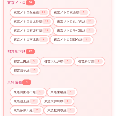
東京メトロ
30
東京メトロ銀座線
東京メトロ東西線
19
3
東京メトロ日比谷線
東京メトロ丸ノ内線
17
21
東京メトロ有楽町線
東京メトロ千代田線
16
3
東京メトロ南北線
東京メトロ副都心線
3
3
都営地下鉄
22
都営三田線
都営大江戸線
都営新宿線
3
5
1
都営浅草線
15
東急電鉄
9
東急田園都市線
東急東横線
1
1
東急池上線
東急大井町線
7
1
東急多摩川線
東急世田谷線
7
1