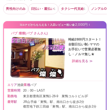
男性向けのみ
日払い・週払い
タクシー代支給
ノンアルOK
1
1
2,000円
ヨルナビからもらえる！入店レビュー祝い金
！
パブ 燦燦(パブ さんさん)
時給2800円スタート！
全額日払い制♪ママの
お手伝いで営業必要無
し・ノルマ無し★
詳細を見る ≫
エリア
池袋
業種
パブ
営業時間
20：00～LAST
勤務地
東京都豊島区巣鴨1-28-9 巣鴨コルトビル1F
最寄駅
JR山手線「巣鴨」駅、南出口から徒歩2分
都営地下鉄三田線「巣鴨」駅、南出口から徒歩2分