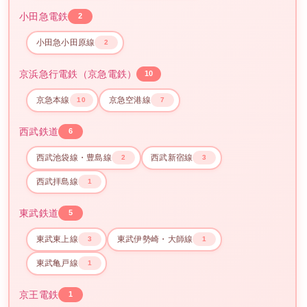
小田急電鉄
2
小田急小田原線
2
京浜急行電鉄（京急電鉄）
10
京急本線
京急空港線
10
7
西武鉄道
6
西武池袋線・豊島線
西武新宿線
2
3
西武拝島線
1
東武鉄道
5
東武東上線
東武伊勢崎・大師線
3
1
東武亀戸線
1
京王電鉄
1