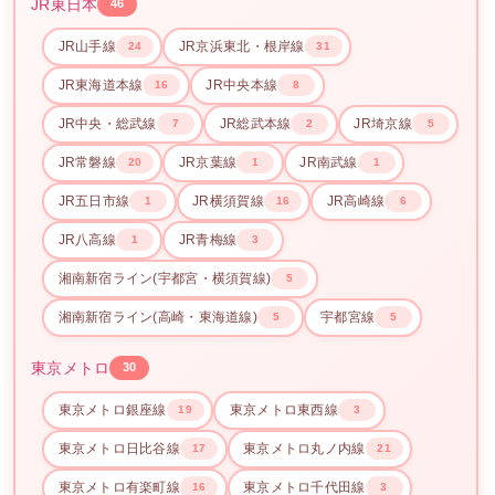
JR東日本
46
JR山手線
JR京浜東北・根岸線
24
31
JR東海道本線
JR中央本線
16
8
JR中央・総武線
JR総武本線
JR埼京線
7
2
5
JR常磐線
JR京葉線
JR南武線
20
1
1
JR五日市線
JR横須賀線
JR高崎線
1
16
6
JR八高線
JR青梅線
1
3
湘南新宿ライン(宇都宮・横須賀線)
5
湘南新宿ライン(高崎・東海道線)
宇都宮線
5
5
東京メトロ
30
東京メトロ銀座線
東京メトロ東西線
19
3
東京メトロ日比谷線
東京メトロ丸ノ内線
17
21
東京メトロ有楽町線
東京メトロ千代田線
16
3