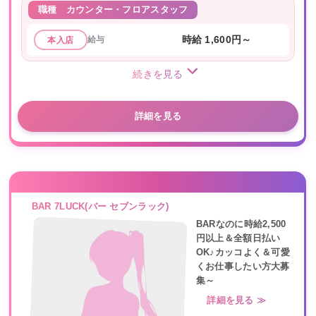
職種
カウンター・フロアスタッフ
給与
時給 1,600円～
本入店
続きを見る
詳細を見る
BAR 7LUCK(バー セブンラック)
BARなのに時給2,500
円以上＆全額日払い
OK♪カッコよく＆可愛
くお仕事したい方大募
集～
詳細を見る ≫