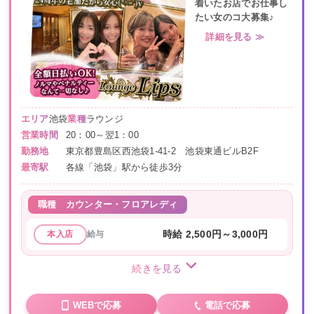
着いたお店でお仕事し
たい女のコ大募集♪
詳細を見る ≫
エリア
池袋
業種
ラウンジ
営業時間
20：00～翌1：00
勤務地
東京都豊島区西池袋1-41-2 池袋東通ビルB2F
最寄駅
各線「池袋」駅から徒歩3分
職種
カウンター・フロアレディ
給与
時給 2,500円～3,000円
本入店
続きを見る
WEBで応募
電話で応募