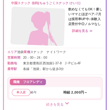
中国スナック 佳利(ちゅうごくスナック けいり)
飲めなくてもOK！優し
いママとほぼペア♪7月
は採用率UP中♪体験入
店受付中◎ノルマなし
詳細を見る ≫
エリア
池袋
業種
スナック ナイトワーク
営業時間
20：00～24：00
勤務地
東京都豊島区西池袋1-37-8 J･Pビル4F
最寄駅
各線「池袋」駅から徒歩3分
職種
フロアレディ
給与
時給 2,000円～
本入店
続きを見る