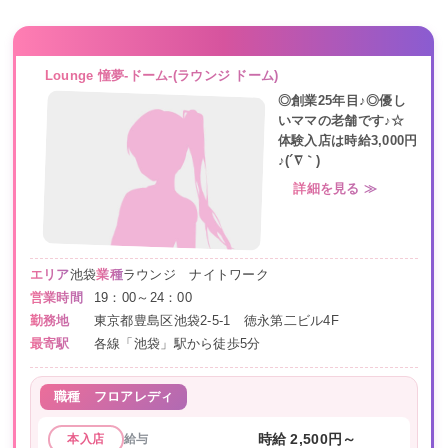
Lounge 憧夢-ドーム-(ラウンジ ドーム)
◎創業25年目♪◎優し
いママの老舗です♪☆
体験入店は時給3,000円
♪(´∇｀)
詳細を見る ≫
エリア
池袋
業種
ラウンジ ナイトワーク
営業時間
19：00～24：00
勤務地
東京都豊島区池袋2-5-1 徳永第二ビル4F
最寄駅
各線「池袋」駅から徒歩5分
職種
フロアレディ
給与
時給 2,500円～
本入店