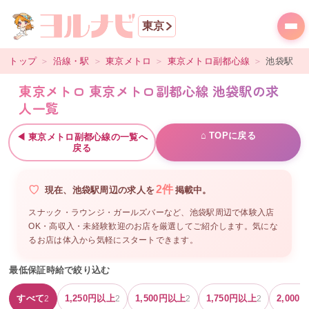
東京
トップ
＞
沿線・駅
＞
東京メトロ
＞
東京メトロ副都心線
＞
池袋
駅
東京メトロ 東京メトロ副都心線 池袋駅の求
人一覧
⌂ TOPに戻る
◀
東京メトロ副都心線
の一覧へ
戻る
2
件
現在、
池袋駅周辺
の
求人を
掲載中。
スナック・ラウンジ・ガールズバーなど、
池袋駅周辺
で体験入店
OK・高収入・未経験歓迎のお店を厳選してご紹介します。気にな
るお店は体入から気軽にスタートできます。
最低保証時給で絞り込む
すべて
1,250
円以上
1,500
円以上
1,750
円以上
2,000
円
2
2
2
2