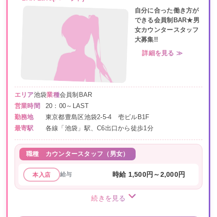
自分に合った働き方が
できる会員制BAR★男
女カウンタースタッフ
大募集!!
詳細を見る ≫
エリア
池袋
業種
会員制BAR
営業時間
20：00～LAST
勤務地
東京都豊島区池袋2-5-4 壱ビルB1F
最寄駅
各線「池袋」駅、C6出口から徒歩1分
職種
カウンタースタッフ（男女）
給与
時給 1,500円～2,000円
本入店
続きを見る