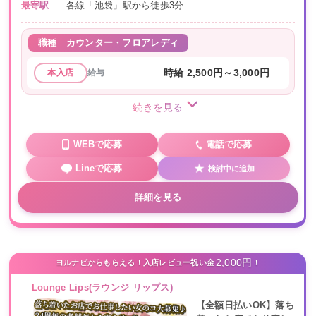
最寄駅
各線「池袋」駅から徒歩3分
職種
カウンター・フロアレディ
給与
時給 2,500円～3,000円
本入店
続きを見る
WEBで応募
電話で応募
Lineで応募
検討中に追加
詳細を見る
2,000円
ヨルナビからもらえる！入店レビュー祝い金
！
Lounge Lips(ラウンジ リップス)
【全額日払いOK】落ち