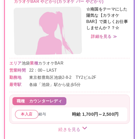
カラオケBAR やどかり(カラオケ バー やどかり)
☆南国をテーマにした
陽気な【カラオケ
BAR】で楽しくお仕事
しませんか？？☆
詳細を見る ≫
エリア
池袋
業種
カラオケBAR
営業時間
22：00～LAST
勤務地
東京都豊島区池袋2-8-2 TY2ビル2F
最寄駅
各線「池袋」駅から徒歩5分
職種
カウンターレディ
給与
時給 1,700円～2,500円
本入店
続きを見る