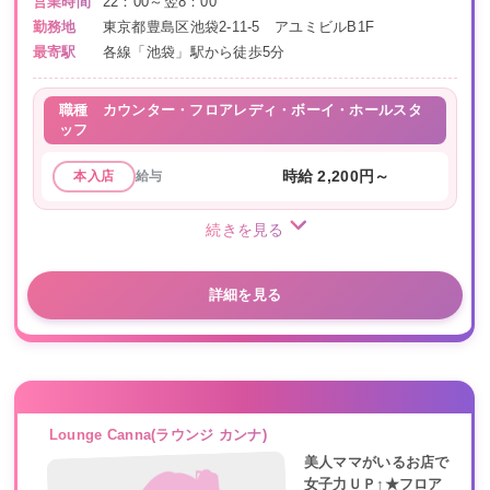
営業時間
22：00～翌8：00
勤務地
東京都豊島区池袋2-11-5 アユミビルB1F
最寄駅
各線「池袋」駅から徒歩5分
職種
カウンター・フロアレディ・ボーイ・ホールスタ
ッフ
給与
時給 2,200円～
本入店
続きを見る
詳細を見る
Lounge Canna(ラウンジ カンナ)
美人ママがいるお店で
女子力ＵＰ↑★フロア