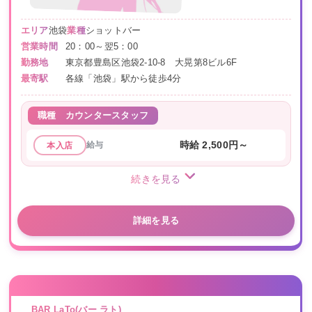
エリア
池袋
業種
ショットバー
営業時間
20：00～翌5：00
勤務地
東京都豊島区池袋2-10-8 大晃第8ビル6F
最寄駅
各線「池袋」駅から徒歩4分
職種
カウンタースタッフ
給与
時給 2,500円～
本入店
続きを見る
詳細を見る
BAR LaTo(バー ラト)