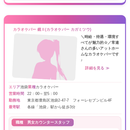
カラオケバー 鏡Ⅱ(カラオケバー カガミツウ)
＼時給・待遇・環境す
べてが魅力的☆／常連
さんの多いアットホー
ムなカラオケバーです
♪
詳細を見る ≫
エリア
池袋
業種
カラオケバー
営業時間
22：00～翌5：00
勤務地
東京都豊島区池袋2-47-7 フォーレセブンビル4F
最寄駅
各線「池袋」駅から徒歩3分
職種
男女カウンタースタッフ