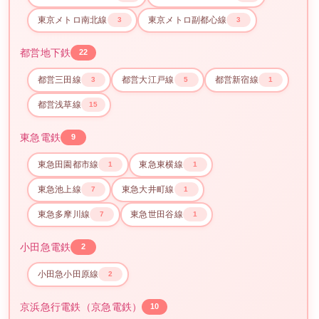
東京メトロ南北線
東京メトロ副都心線
3
3
都営地下鉄
22
都営三田線
都営大江戸線
都営新宿線
3
5
1
都営浅草線
15
東急電鉄
9
東急田園都市線
東急東横線
1
1
東急池上線
東急大井町線
7
1
東急多摩川線
東急世田谷線
7
1
小田急電鉄
2
小田急小田原線
2
京浜急行電鉄（京急電鉄）
10