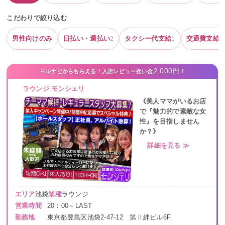
こだわりで絞り込む
男性向けのみ
日払い・週払い
タクシー代支給
交通費支給
2
1
1
2,000円
ヨルナビからもらえる！入店レビュー祝い金
！
ラウンジ モンシェリ
《美人ママがいるお店
で『魅力的で素敵な女
性』を目指しません
か？》
詳細を見る ≫
エリア
池袋
業種
ラウンジ
営業時間
20：00～LAST
勤務地
東京都豊島区池袋2-47-12 第Ⅱ絆ビル6F