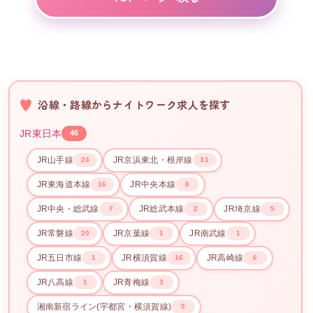
沿線・路線からナイトワーク求人を探す
JR東日本
46
JR山手線
JR京浜東北・根岸線
24
31
JR東海道本線
JR中央本線
16
8
JR中央・総武線
JR総武本線
JR埼京線
7
2
5
JR常磐線
JR京葉線
JR南武線
20
1
1
JR五日市線
JR横須賀線
JR高崎線
1
16
6
JR八高線
JR青梅線
1
3
湘南新宿ライン(宇都宮・横須賀線)
5