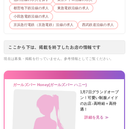
都営地下鉄
沿線の求人
東急電鉄
沿線の求人
小田急電鉄
沿線の求人
京浜急行電鉄（京急電鉄）
沿線の求人
西武鉄道
沿線の求人
ここから下は、掲載を終了したお店の情報です
現在は募集・掲載を行っていません。参考情報としてご覧ください。
ガールズバー Honey(ガールズバー ハニー)
1月7日グランドオープ
ン！可愛い制服メイド
のお店♪高時給＋高待
遇！
詳細を見る ≫