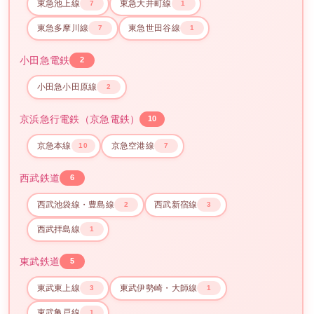
東急池上線
東急大井町線
7
1
東急多摩川線
東急世田谷線
7
1
小田急電鉄
2
小田急小田原線
2
京浜急行電鉄（京急電鉄）
10
京急本線
京急空港線
10
7
西武鉄道
6
西武池袋線・豊島線
西武新宿線
2
3
西武拝島線
1
東武鉄道
5
東武東上線
東武伊勢崎・大師線
3
1
東武亀戸線
1