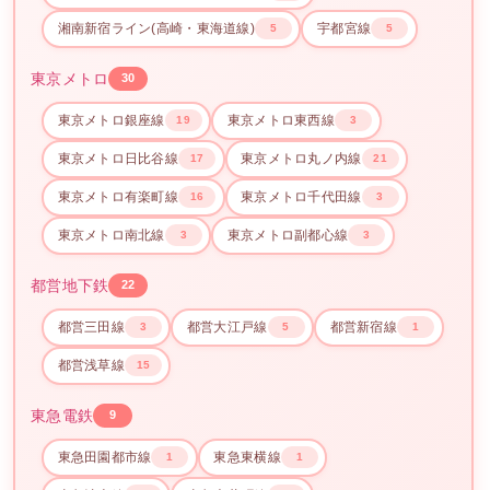
湘南新宿ライン(高崎・東海道線)
宇都宮線
5
5
東京メトロ
30
東京メトロ銀座線
東京メトロ東西線
19
3
東京メトロ日比谷線
東京メトロ丸ノ内線
17
21
東京メトロ有楽町線
東京メトロ千代田線
16
3
東京メトロ南北線
東京メトロ副都心線
3
3
都営地下鉄
22
都営三田線
都営大江戸線
都営新宿線
3
5
1
都営浅草線
15
東急電鉄
9
東急田園都市線
東急東横線
1
1