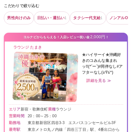
こだわりで絞り込む
男性向けのみ
日払い・週払い
タクシー代支給
ノンアルOK
1
1
2,000円
ヨルナビからもらえる！入店レビュー祝い金
！
ラウンジ たまき
★ハイサーイ★沖縄好
きのコみんな集まれ
ッ‼(*´ー`)#同伴なし#ア
フターなし(≧∇≦*)
詳細を見る ≫
エリア
新宿・歌舞伎町
業種
ラウンジ
営業時間
20：00～25：00
勤務地
東京都新宿区四谷3-3 エスパスコンセールビル3F
最寄駅
東京メトロ丸ノ内線「四谷三丁目」駅、4番出口から