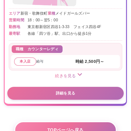
エリア
新宿・歌舞伎町
業種
メイドガールズバー
営業時間
18：00～翌5：00
勤務地
東京都新宿区四谷1-3-33 フェイス四谷4F
最寄駅
各線「四ツ谷」駅、出口から徒歩1分
職種
カウンターレディ
給与
時給 2,500円～
本入店
続きを見る
詳細を見る
TOPページへ戻る