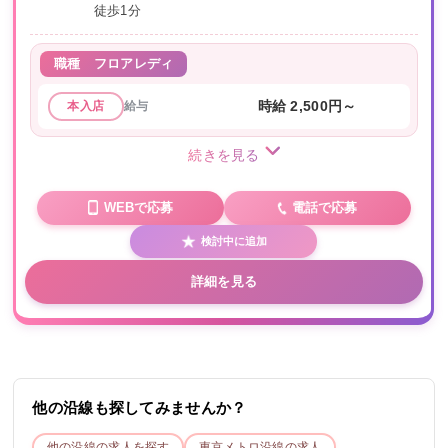
徒歩1分
職種
フロアレディ
給与
時給 2,500円～
本入店
続きを見る
WEBで応募
電話で応募
検討中に追加
詳細を見る
他の沿線も探してみませんか？
他の沿線の求人を探す
東京メトロ
沿線の求人