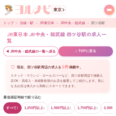
東京
トップ
＞
沿線・駅
＞
JR東日本
＞
JR中央・総武線
＞
四ツ谷
駅
JR東日本 JR中央・総武線 四ツ谷駅の求人一
覧
⌂ TOPに戻る
◀
JR中央・総武線
の一覧へ戻る
1
件
現在、
四ツ谷駅周辺
の
求人を
掲載中。
スナック・ラウンジ・ガールズバーなど、
四ツ谷駅周辺
で体験入
店OK・高収入・未経験歓迎のお店を厳選してご紹介します。気に
なるお店は体入から気軽にスタートできます。
最低保証時給で絞り込む
すべて
1,250
円以上
1,500
円以上
1,750
円以上
2,000
円
1
1
1
1