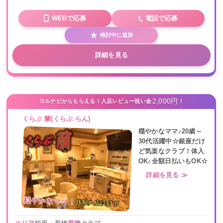
WEBで応募
電話で応募
検討中に追加
詳細を見る
2,000円
ヨルナビからもらえる！入店レビュー祝い金
！
くらぶ 蘭(くらぶ らん)
穏やかなママ♪20歳～
30代活躍中☆銀座だけ
ど気楽なクラブ！体入
OK♪全額日払いもOK☆
詳細を見る ≫