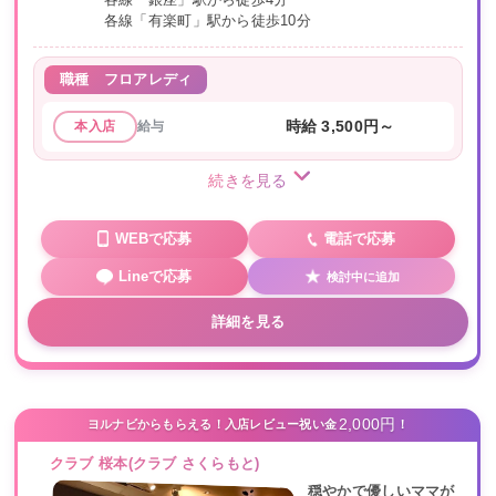
各線「有楽町」駅から徒歩10分
職種
フロアレディ
給与
時給 3,500円～
本入店
続きを見る
WEBで応募
電話で応募
Lineで応募
検討中に追加
詳細を見る
2,000円
ヨルナビからもらえる！入店レビュー祝い金
！
クラブ 桜本(クラブ さくらもと)
穏やかで優しいママが