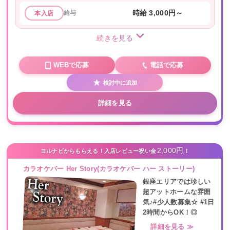
給与
時給 3,000円～
本入店
続きを見る
WEBで応募
電話で応募
検討中に追加
詳細を見る
2,000円
ヨルナビからもらえる！入店レビュー祝い金
！
カラオケバー Her Story(カラオケバー ハー ストーリー)
銀座エリアでは珍しい
超アットホームな雰囲
気♪#少人数募集☆ #1日
2時間からOK！◎
詳細を見る ≫