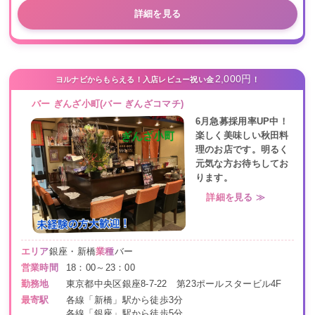
詳細を見る
2,000円
ヨルナビからもらえる！入店レビュー祝い金
！
バー ぎんざ小町(バー ぎんざコマチ)
6月急募採用率UP中！
楽しく美味しい秋田料
理のお店です。明るく
元気な方お待ちしてお
ります。
詳細を見る ≫
エリア
銀座・新橋
業種
バー
営業時間
18：00～23：00
勤務地
東京都中央区銀座8-7-22 第23ポールスタービル4F
最寄駅
各線「新橋」駅から徒歩3分
各線「銀座」駅から徒歩5分