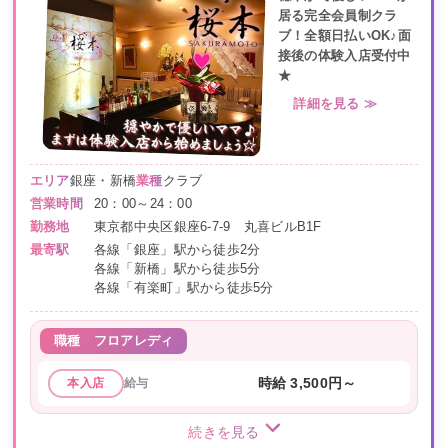
居る完全会員制クラ
ブ！全額日払いOK♪面
接後の体験入店受付中
★
詳細を見る ≫
エリア
銀座・新橋
業種
クラブ
営業時間
20：00～24：00
勤務地
東京都中央区銀座6-7-9 丸喜ビルB1F
最寄駅
各線「銀座」駅から徒歩2分
各線「新橋」駅から徒歩5分
各線「有楽町」駅から徒歩5分
職種
フロアレディ
給与
時給 3,500円～
本入店
続きを見る