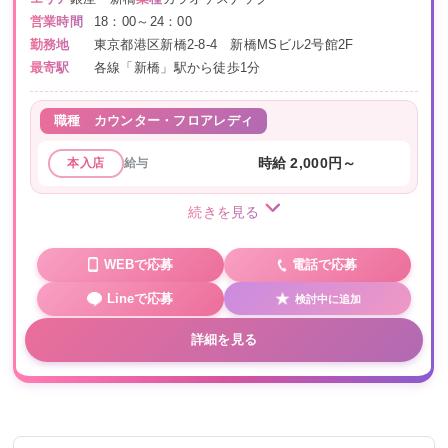
営業時間
18：00～24：00
勤務地
東京都港区新橋2-8-4 新橋MSビル2号館2F
最寄駅
各線「新橋」駅から徒歩1分
職種
カウンター・フロアレディ
給与
時給 2,000円～
本入店
続きを見る
WEBで応募
電話で応募
Lineで応募
検討中に追加
詳細を見る