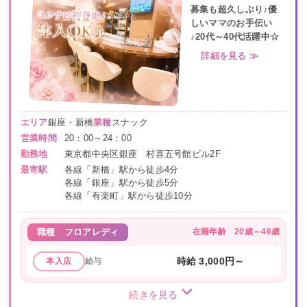
募集も超久しぶり♪優
しいママのお手伝い
♪20代～40代活躍中☆
詳細を見る ≫
エリア
銀座・新橋
業種
スナック
営業時間
20：00～24：00
勤務地
東京都中央区銀座 村喜五号館ビル2F
最寄駅
各線「新橋」駅から徒歩4分
各線「銀座」駅から徒歩5分
各線「有楽町」駅から徒歩10分
在籍年齢
20歳～46歳
職種
フロアレディ
給与
時給 3,000円～
本入店
続きを見る