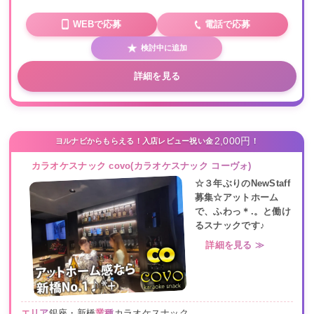
WEBで応募
電話で応募
検討中に追加
詳細を見る
2,000円
ヨルナビからもらえる！入店レビュー祝い金
！
カラオケスナック covo(カラオケスナック コーヴォ)
☆３年ぶりのNewStaff
募集☆アットホーム
で、ふわっ＊.。と働け
るスナックです♪
詳細を見る ≫
エリア
銀座・新橋
業種
カラオケスナック