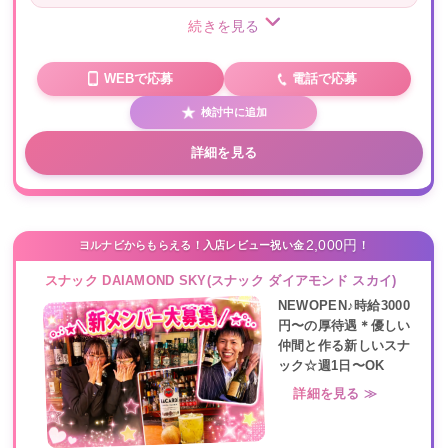
続きを見る
WEBで応募
電話で応募
検討中に追加
詳細を見る
2,000円
ヨルナビからもらえる！入店レビュー祝い金
！
スナック DAIAMOND SKY(スナック ダイアモンド スカイ)
NEWOPEN♪時給3000
円〜の厚待遇＊優しい
仲間と作る新しいスナ
ック☆週1日〜OK
詳細を見る ≫