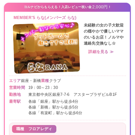
2,000円
ヨルナビからもらえる！入店レビュー祝い金
！
MEMBER'S らな(メンバーズ らな)
未経験の女の子大歓迎
の穏やかで優しいママ
のいるお店！ノルマや
連絡先交換なし☆
詳細を見る ≫
エリア
銀座・新橋
業種
クラブ
営業時間
19：00～23：30
勤務地
東京都中央区銀座7-7-6 アスタープラザビルB1F
最寄駅
各線「銀座」駅から徒歩4分
各線「新橋」駅から徒歩5分
各線「有楽町」駅から徒歩6分
職種
フロアレディ