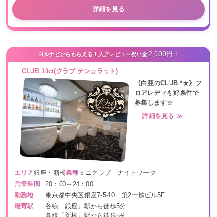
詳細を見る
2,000円
ヨルナビからもらえる！入店レビュー祝い金
！
CLUB 10ct(クラブ テンカラット)
《白亜のCLUB *★》フ
ロアレディを好条件で
募集します☆
詳細を見る ≫
エリア
銀座・新橋
業種
ミニクラブ ナイトワーク
営業時間
20：00～24：00
勤務地
東京都中央区銀座7-5-10 第2一越ビル5F
最寄駅
各線「銀座」駅から徒歩5分
各線「新橋」駅から徒歩5分