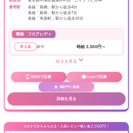
勤務地
東京都中央区銀座8-8-18 ニイクラビル4F
最寄駅
各線「新橋」駅から徒歩4分
各線「銀座」駅から徒歩7分
各線「有楽町」駅から徒歩10分
職種
フロアレディ
給与
時給 3,500円～
本入店
続きを見る
WEBで応募
Lineで応募
検討中に追加
詳細を見る
2,000円
ヨルナビからもらえる！入店レビュー祝い金
！