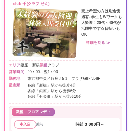
club 千(クラブ せん)
売上希望の方は別途優
遇有♪学生もWワークも
大歓迎！20代～40代が
活躍中です☆日払いも
OK
詳細を見る ≫
エリア
銀座・新橋
業種
クラブ
営業時間
20：00～翌1：00
勤務地
東京都中央区銀座8-5-1 プラザG8ビル8F
最寄駅
各線「新橋」駅から徒歩4分
各線「銀座」駅から徒歩6分
各線「有楽町」駅から徒歩10分
職種
フロアレディ
給与
時給 3,000円～
本入店