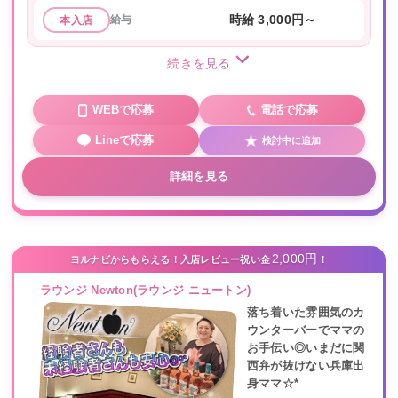
給与
時給 3,000円～
本入店
続きを見る
WEBで応募
電話で応募
Lineで応募
検討中に追加
詳細を見る
2,000円
ヨルナビからもらえる！入店レビュー祝い金
！
ラウンジ Newton(ラウンジ ニュートン)
落ち着いた雰囲気のカ
ウンターバーでママの
お手伝い◎いまだに関
西弁が抜けない兵庫出
身ママ☆*