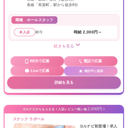
各線「有楽町」駅から徒歩8分
職種
ホールスタッフ
給与
時給 2,000円～
本入店
続きを見る
WEBで応募
電話で応募
Lineで応募
検討中に追加
詳細を見る
2,000円
ヨルナビからもらえる！入店レビュー祝い金
！
スナック ラポール
ヨルナビ初登場！求人