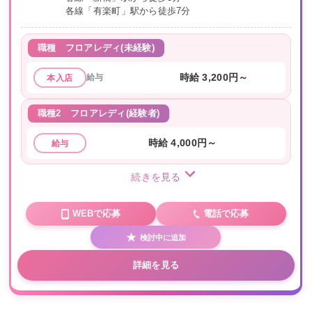
各線「有楽町」駅から徒歩7分
職種
フロアレディ(未経験)
給与
時給 3,200円～
本入店
職種2
フロアレディ(経験者)
時給 4,000円～
給与
続きを見る
WEBで応募
電話で応募
検討中に追加
詳細を見る