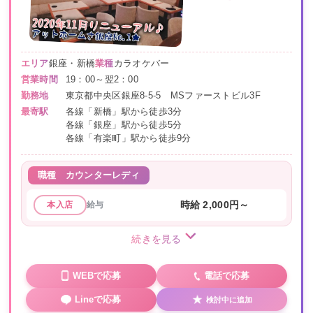
エリア
銀座・新橋
業種
カラオケバー
営業時間
19：00～翌2：00
勤務地
東京都中央区銀座8-5-5 MSファーストビル3F
最寄駅
各線「新橋」駅から徒歩3分
各線「銀座」駅から徒歩5分
各線「有楽町」駅から徒歩9分
職種
カウンターレディ
給与
時給 2,000円～
本入店
続きを見る
WEBで応募
電話で応募
Lineで応募
検討中に追加