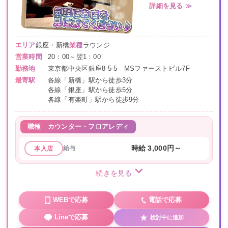
詳細を見る ≫
エリア
銀座・新橋
業種
ラウンジ
営業時間
20：00～翌1：00
勤務地
東京都中央区銀座8-5-5 MSファーストビル7F
最寄駅
各線「新橋」駅から徒歩3分
各線「銀座」駅から徒歩5分
各線「有楽町」駅から徒歩9分
職種
カウンター・フロアレディ
給与
時給 3,000円～
本入店
続きを見る
WEBで応募
電話で応募
Lineで応募
検討中に追加