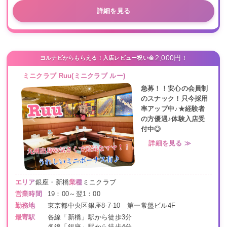
詳細を見る
2,000円
ヨルナビからもらえる！入店レビュー祝い金
！
ミニクラブ Ruu(ミニクラブ ルー)
急募！！安心の会員制
のスナック！只今採用
率アップ中♪★経験者
の方優遇♪体験入店受
付中◎
詳細を見る ≫
エリア
銀座・新橋
業種
ミニクラブ
営業時間
19：00～翌1：00
勤務地
東京都中央区銀座8-7-10 第一常盤ビル4F
最寄駅
各線「新橋」駅から徒歩3分
各線「銀座」駅から徒歩4分