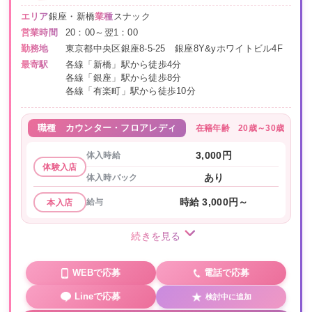
エリア
銀座・新橋
業種
スナック
営業時間
20：00～翌1：00
勤務地
東京都中央区銀座8-5-25 銀座8Y&yホワイトビル4F
最寄駅
各線「新橋」駅から徒歩4分
各線「銀座」駅から徒歩8分
各線「有楽町」駅から徒歩10分
在籍年齢
20歳～30歳
職種
カウンター・フロアレディ
体入時給
3,000円
体験入店
体入時バック
あり
給与
時給 3,000円～
本入店
続きを見る
WEBで応募
電話で応募
Lineで応募
検討中に追加