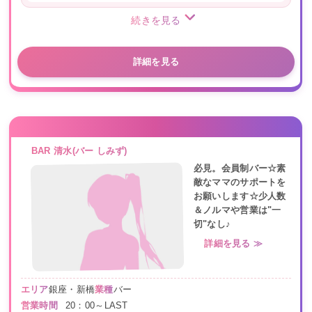
続きを見る
詳細を見る
BAR 清水(バー しみず)
必見。会員制バー☆素
敵なママのサポートを
お願いします☆少人数
＆ノルマや営業は"一
切"なし♪
詳細を見る ≫
エリア
銀座・新橋
業種
バー
営業時間
20：00～LAST