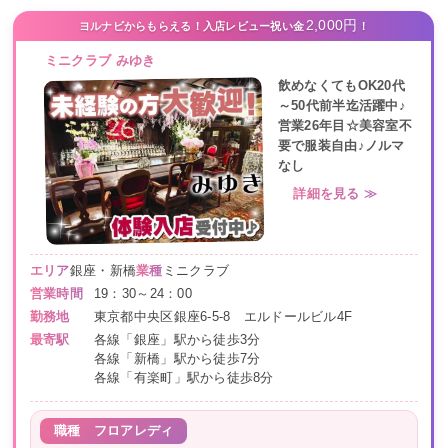
2,000円
ヨルナビからもらえる！入店レビュー祝い金
！
ミニクラブ みゆき
飲めなくてもOK20代
～50代前半迄活躍中♪
営業26年目☆美容室不
要で服装自由♪ノルマ
なし
詳細を見る ≫
エリア
銀座・新橋
業種
ミニクラブ
営業時間
19：30～24：00
勤務地
東京都中央区銀座6-5-8 エルドールビル4F
最寄駅
各線「銀座」駅から徒歩3分
各線「新橋」駅から徒歩7分
各線「有楽町」駅から徒歩8分
職種
フロアレディ