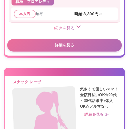
職種
フロアレディ
給与
時給 3,300円～
本入店
続きを見る
詳細を見る
スナック レーヴ
気さくで優しいママ！
全額日払いOK☆20代
～30代活躍中♪体入
OK☆ノルマなし
詳細を見る ≫