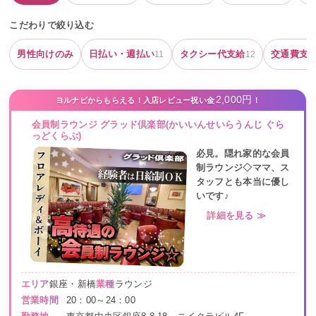
こだわりで絞り込む
男性向けのみ
日払い・週払い
タクシー代支給
交通費支
11
12
2,000円
ヨルナビからもらえる！入店レビュー祝い金
！
会員制ラウンジ グラッド倶楽部(かいいんせいらうんじ ぐら
っどくらぶ)
必見。隠れ家的な会員
制ラウンジ◇ママ、ス
タッフとも本当に優し
いです♪
詳細を見る ≫
エリア
銀座・新橋
業種
ラウンジ
営業時間
20：00～24：00