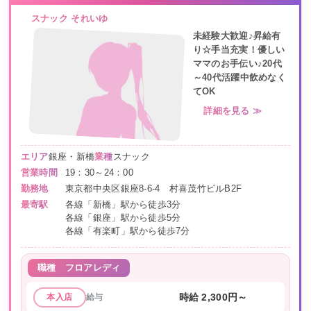
スナック それいゆ
未経験大歓迎♪昇給有
り☆手当充実！優しい
ママのお手伝い♪20代
～40代活躍中飲めなく
てOK
詳細を見る ≫
エリア
銀座・新橋
業種
スナック
営業時間
19：30～24：00
勤務地
東京都中央区銀座8-6-4 村喜茂竹ビルB2F
最寄駅
各線「新橋」駅から徒歩3分
各線「銀座」駅から徒歩5分
各線「有楽町」駅から徒歩7分
職種
フロアレディ
給与
時給 2,300円～
本入店