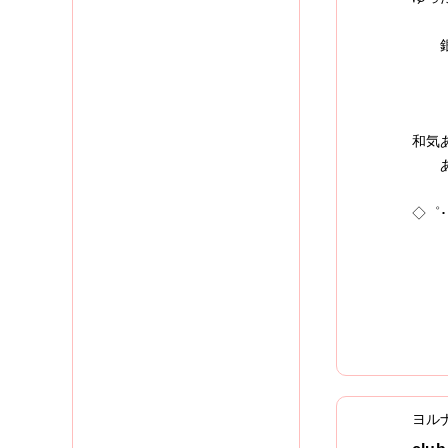
常連
銀座
- 
和気
あな
◇゜･
ヨル