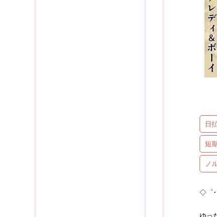
日
短
ノ
◇゜･
ゆっ