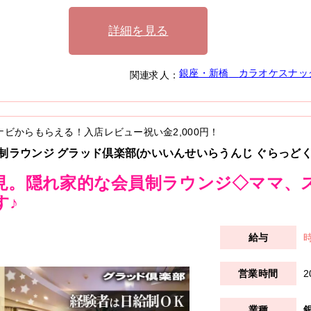
詳細を見る
銀座・新橋
カラオケスナッ
関連求人：
ナビからもらえる！入店レビュー祝い金
2,000円
！
制ラウンジ グラッド倶楽部(かいいんせいらうんじ ぐらっどく
見。隠れ家的な会員制ラウンジ◇ママ、
す♪
時
2