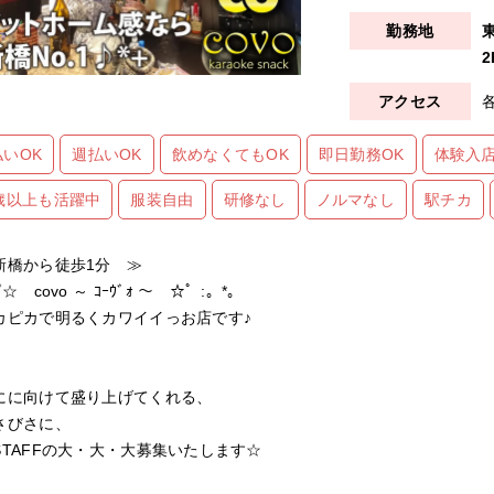
2
払いOK
週払いOK
飲めなくてもOK
即日勤務OK
体験入店
0歳以上も活躍中
服装自由
研修なし
ノルマなし
駅チカ
新橋から徒歩1分 ≫
゜☆ covo ～ ｺｰｳﾞｫ ～ ☆゜:。*。
カピカで明るくカワイイっお店です♪
にに向けて盛り上げてくれる、
さびさに、
STAFFの大・大・大募集いたします☆