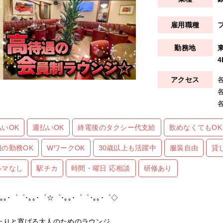
4
払いOK
週払いOK
終電後のタクシー代支給
飲めなくてもOK
期の勤務OK
WワークOK
30歳以上も活躍中
服装自由
貸
ルマなし
駅チカ
時間・曜日 応相談
研修あり
｡｡･゜゜･｡｡･゜☆゜･｡｡･゜゜･｡｡･゜◇
たりと寛げる大人のためのラウンジ