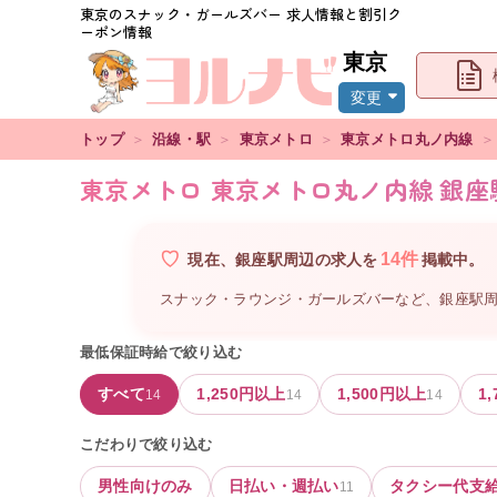
東京
のスナック・ガールズバー 求人情報と割引ク
ーポン情報
東京
変更
トップ
＞
沿線・駅
＞
東京メトロ
＞
東京メトロ丸ノ内線
＞
東京メトロ 東京メトロ丸ノ内線 銀
14
件
現在、
銀座駅周辺
の
求人を
掲載中。
スナック・ラウンジ・ガールズバーなど、
銀座駅
最低保証時給で絞り込む
すべて
1,250
円以上
1,500
円以上
1,
14
14
14
こだわりで絞り込む
男性向けのみ
日払い・週払い
タクシー代支
11