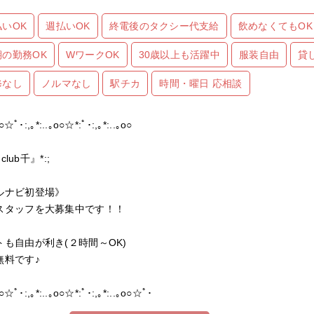
払いOK
週払いOK
終電後のタクシー代支給
飲めなくてもOK
期の勤務OK
WワークOK
30歳以上も活躍中
服装自由
貸
修なし
ノルマなし
駅チカ
時間・曜日 応相談
o○☆ﾟ･:,｡*:..｡o○☆*:ﾟ･:,｡*:..｡o○
『club千』*:;
ルナビ初登場》
スタッフを大募集中です！！
トも自由が利き(２時間～OK)
無料です♪
o○☆ﾟ･:,｡*:..｡o○☆*:ﾟ･:,｡*:..｡o○☆ﾟ･