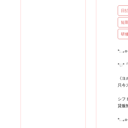
日
短
研
*:..｡
*:;:*
《ヨ
只今
シフ
貸服
*:..｡