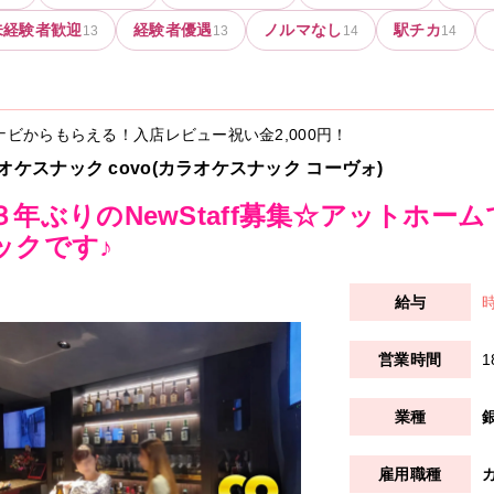
未経験者歓迎
経験者優遇
ノルマなし
駅チカ
13
13
14
14
ナビからもらえる！入店レビュー祝い金
2,000円
！
オケスナック covo(カラオケスナック コーヴォ)
３年ぶりのNewStaff募集☆アットホー
ックです♪
時
1