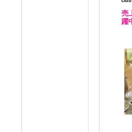
clu
売
躍