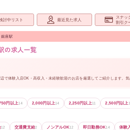
スナッ
検討中リスト
最近見た求人
割引ク
銀座
駅
座駅の求人一覧
周辺
で体験入店OK・高収入・未経験歓迎のお店を厳選してご紹介します。
750
円以上
2,000
円以上
2,250
円以上
2,500
円以上
14
14
11
給
交通費支給
ノンアルOK
即日勤務OK
体験
12
2
12
14