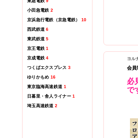
東急電鉄
9
小田急電鉄
2
京浜急行電鉄（京急電鉄）
10
西武鉄道
6
東武鉄道
5
京王電鉄
1
京成電鉄
4
ヨル
つくばエクスプレス
3
会員
ゆりかもめ
16
必
東京臨海高速鉄道
1
で
日暮里・舎人ライナー
1
埼玉高速鉄道
2