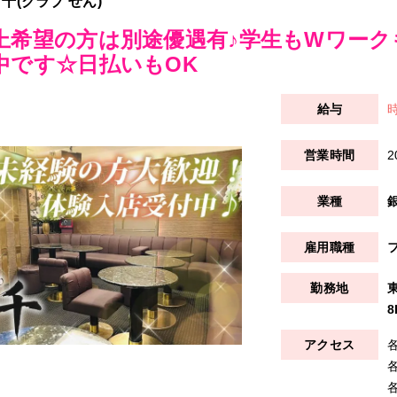
b 千(クラブ せん)
上希望の方は別途優遇有♪学生もWワークも
中です☆日払いもOK
時
2
8