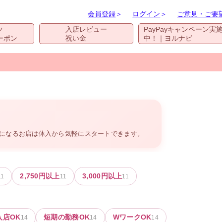
会員登録
＞
ログイン
＞
ご意見・ご要
ク
入店レビュー
PayPayキャンペーン実
ーポン
祝い金
中！｜ヨルナビ
気になるお店は体入から気軽にスタートできます。
2,750
円以上
3,000
円以上
11
11
11
入店OK
短期の勤務OK
WワークOK
14
14
14