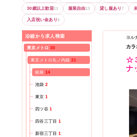
30歳以上歓迎
服装自由
貸し服あり
13
13
7
入店祝い金あり
4
沿線から求人検索
ヨル
カラ
東京メトロ
30
☆
東京メトロ丸ノ内線
21
ナ
銀座
14
池袋
2
東京
1
四ツ谷
1
四谷三丁目
1
新宿三丁目
1