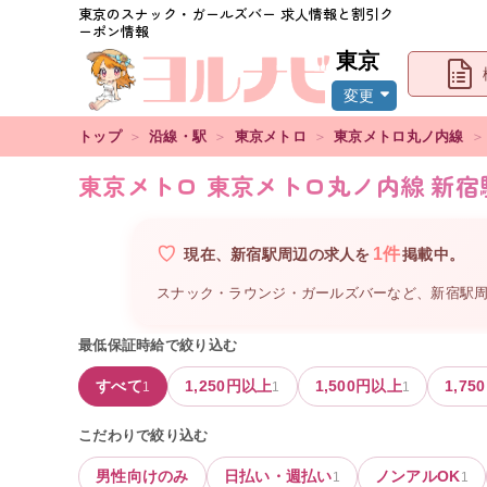
東京
のスナック・ガールズバー 求人情報と割引ク
ーポン情報
東京
変更
トップ
＞
沿線・駅
＞
東京メトロ
＞
東京メトロ丸ノ内線
＞
東京メトロ 東京メトロ丸ノ内線 新
1
件
現在、
新宿駅周辺
の
求人を
掲載中。
スナック・ラウンジ・ガールズバーなど、
新宿駅
最低保証時給で絞り込む
すべて
1,250
円以上
1,500
円以上
1,750
1
1
1
こだわりで絞り込む
男性向けのみ
日払い・週払い
ノンアルOK
1
1