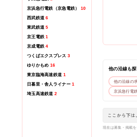
京浜急行電鉄（京急電鉄）
10
西武鉄道
6
東武鉄道
5
京王電鉄
1
京成電鉄
4
つくばエクスプレス
3
ゆりかもめ
16
他の沿線も探
東京臨海高速鉄道
1
他の沿線の
日暮里・舎人ライナー
1
京浜急行電
埼玉高速鉄道
2
ここから下は
現在は募集・掲載を