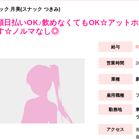
ック 月美(スナック つきみ)
額日払いOK♪飲めなくてもOK☆アット
す☆ノルマなし◎
時
2