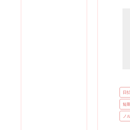
日
短
ノ