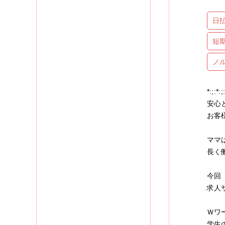
日
短
ノ
*:;:*:;
安心
お客
ママ
長く
今回
求人
Ｗワ
学生