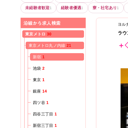
未経験者歓迎
経験者優遇
寮・社宅あり
1
1
1
沿線から求人検索
ヨル
ラウ
東京メトロ
30
＋
東京メトロ丸ノ内線
21
新宿
1
池袋
2
東京
1
銀座
14
四ツ谷
1
四谷三丁目
1
新宿三丁目
1