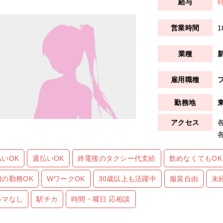
時
1
払いOK
週払いOK
終電後のタクシー代支給
飲めなくてもOK
期の勤務OK
WワークOK
30歳以上も活躍中
服装自由
未
ルマなし
駅チカ
時間・曜日 応相談