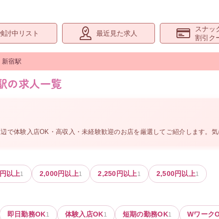
スナッ
検討中リスト
最近見た求人
割引ク
新宿
駅
宿駅の求人一覧
周辺
で体験入店OK・高収入・未経験歓迎のお店を厳選してご紹介します。
円以上
2,000
円以上
2,250
円以上
2,500
円以上
1
1
1
1
即日勤務OK
体験入店OK
短期の勤務OK
WワークO
1
1
1