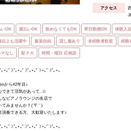
払いOK
週払いOK
飲めなくてもOK
即日勤務OK
体験入店
0歳以上も活躍中
服装自由
貸し服あり
未経験者歓迎
経験
ルマなし
駅チカ
時間・曜日 応相談
˚｡⋆｡˚☽˚｡⋆｡˚☽˚｡⋆｡˚☽⋆｡˚☽˚｡⋆｡
nから42年目♪
できて活気があって..☆
なピアノラウンジの名店で
てみませんか？(´∇｀)
演奏できる方、大歓迎いたします♪
˚｡⋆｡˚☽˚｡⋆｡˚☽˚｡⋆｡˚☽⋆｡˚☽˚｡⋆｡