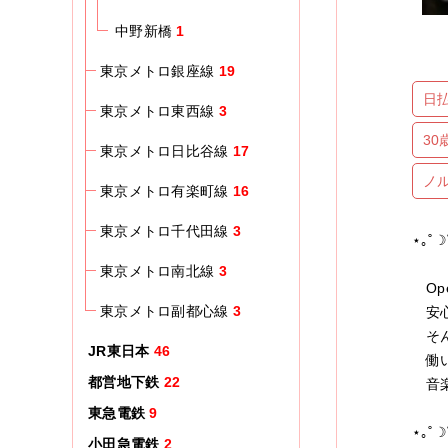
中野新橋
1
東京メトロ銀座線
19
日
東京メトロ東西線
3
3
東京メトロ日比谷線
17
ノ
東京メトロ有楽町線
16
東京メトロ千代田線
3
⋆｡˚☽
東京メトロ南北線
3
Ope
東京メトロ副都心線
3
安心
そん
JR東日本
46
働い
都営地下鉄
22
音楽
東急電鉄
9
⋆｡˚☽
小田急電鉄
2