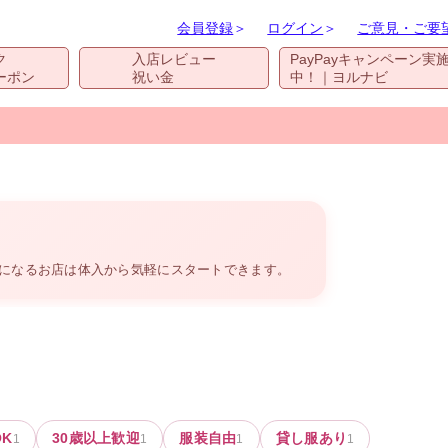
会員登録
＞
ログイン
＞
ご意見・ご要
ク
入店レビュー
PayPayキャンペーン実
ーポン
祝い金
中！｜ヨルナビ
気になるお店は体入から気軽にスタートできます。
K
30歳以上歓迎
服装自由
貸し服あり
1
1
1
1