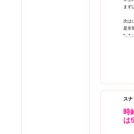
まず
次は
是非
*:;:*:;
スナ
時
は