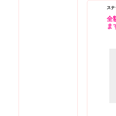
スナ
全
ま