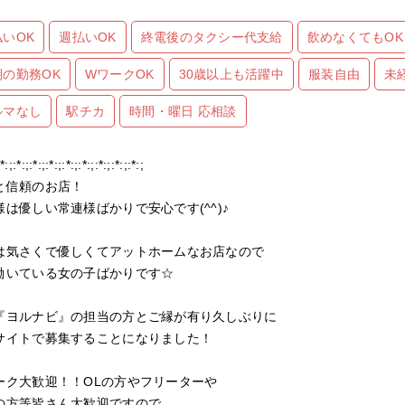
払いOK
週払いOK
終電後のタクシー代支給
飲めなくてもOK
期の勤務OK
WワークOK
30歳以上も活躍中
服装自由
未
ルマなし
駅チカ
時間・曜日 応相談
:*:;:*:;:*:;:*:;:*:;:*:;:*:;:*:;:*:;
と信頼のお店！
様は優しい常連様ばかりで安心です(^^)♪
は気さくで優しくてアットホームなお店なので
働いている女の子ばかりです☆
『ヨルナビ』の担当の方とご縁が有り久しぶりに
サイトで募集することになりました！
ーク大歓迎！！OLの方やフリーターや
の方等皆さん大歓迎ですので