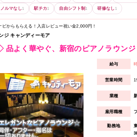
ノルマなし
駅チカ
自由シフト制
研修なし
1
1
1
1
ナビからもらえる！入店レビュー祝い金
2,000円
！
ンジ キャンディーモア
◇ 品よく華やぐ、新宿のピアノラウンジ
時
1
3