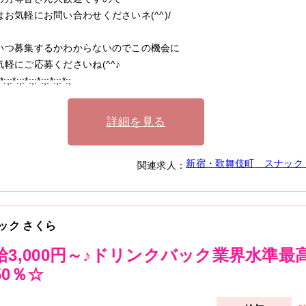
はお気軽にお問い合わせくださいネ(^^)/
いつ募集するかわからないのでこの機会に
気軽にご応募くださいね(^^♪
:*:;:*:;:*:;:*:;:*:;:*:;
詳細を見る
新宿・歌舞伎町
スナック
関連求人：
ック さくら
給3,000円～♪ドリンクバック業界水準最
50％☆